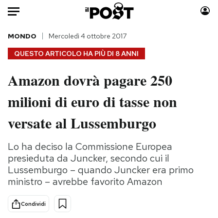
Auto
MONDO
Mercoledì 4 ottobre 2017
QUESTO ARTICOLO HA PIÙ DI
8 ANNI
HOME
Amazon dovrà pagare 250
Italia
Moda
milioni di euro di tasse non
Mondo
Libri
Politica
Consumismi
versate al Lussemburgo
Tecnologia
Storie/Idee
Internet
Ok Boomer!
Lo ha deciso la Commissione Europea
Scienza
Media
presieduta da Juncker, secondo cui il
Cultura
Europa
Lussemburgo – quando Juncker era primo
ministro – avrebbe favorito Amazon
Economia
Altrecose
Sport
Mondiali calcio 2026
Condividi