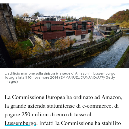
PODCAST
NEWSLETTER
I MIEI PREFERITI
SHOP
L'edificio marrone sulla sinistra è la sede di Amazon in Lussemburgo,
fotografata il 10 novembre 2014 (EMMANUEL DUNAND/AFP/Getty
Images)
CALENDARIO
La Commissione Europea ha ordinato ad Amazon,
la grande azienda statunitense di e-commerce, di
AREA PERSONALE
pagare 250 milioni di euro di tasse al
Area Personale
Lussemburgo
. Infatti la Commissione ha stabilito
Newsletter