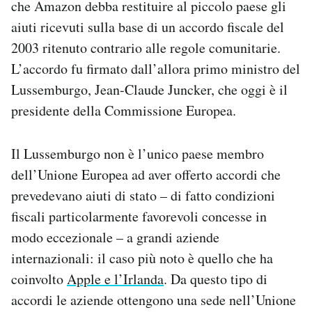
che Amazon debba restituire al piccolo paese gli
Notifiche mobile
aiuti ricevuti sulla base di un accordo fiscale del
Regala il Post
2003 ritenuto contrario alle regole comunitarie.
Hai bisogno di aiuto?
Esci
L’accordo fu firmato dall’allora primo ministro del
Lussemburgo, Jean-Claude Juncker, che oggi è il
presidente della Commissione Europea.
Il Lussemburgo non è l’unico paese membro
dell’Unione Europea ad aver offerto accordi che
prevedevano aiuti di stato – di fatto condizioni
fiscali particolarmente favorevoli concesse in
modo eccezionale – a grandi aziende
internazionali: il caso più noto è quello che ha
coinvolto
Apple e l’Irlanda
. Da questo tipo di
accordi le aziende ottengono una sede nell’Unione