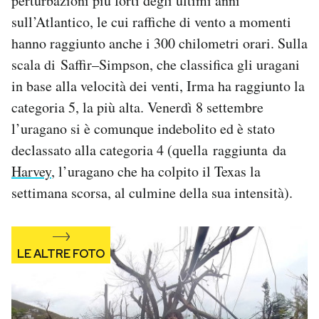
perturbazioni più forti degli ultimi anni
Notifiche mobile
sull’Atlantico, le cui raffiche di vento a momenti
Regala il Post
hanno raggiunto anche i 300 chilometri orari. Sulla
Hai bisogno di aiuto?
scala di Saffir–Simpson, che classifica gli uragani
Esci
in base alla velocità dei venti, Irma ha raggiunto la
categoria 5, la più alta. Venerdì 8 settembre
l’uragano si è comunque indebolito ed è stato
declassato alla categoria 4 (quella raggiunta da
Harvey
, l’uragano che ha colpito il Texas la
settimana scorsa, al culmine della sua intensità).