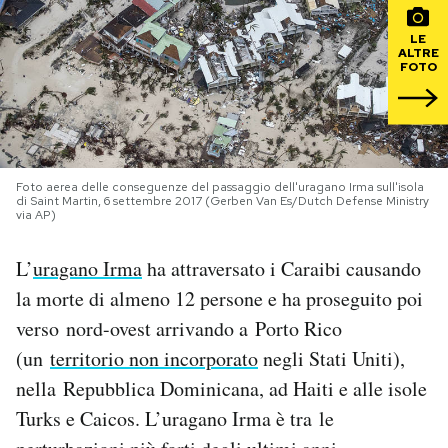
LE
PODCAST
ALTRE
FOTO
NEWSLETTER
I MIEI PREFERITI
Foto aerea delle conseguenze del passaggio dell'uragano Irma sull'isola
di Saint Martin, 6 settembre 2017 (Gerben Van Es/Dutch Defense Ministry
via AP)
SHOP
L’
uragano Irma
ha attraversato i Caraibi causando
la morte di almeno 12 persone e ha proseguito poi
CALENDARIO
verso nord-ovest arrivando a Porto Rico
(un
territorio non incorporato
negli Stati Uniti),
AREA PERSONALE
nella Repubblica Dominicana, ad Haiti e alle isole
Area Personale
Turks e Caicos. L’uragano Irma è tra le
Newsletter