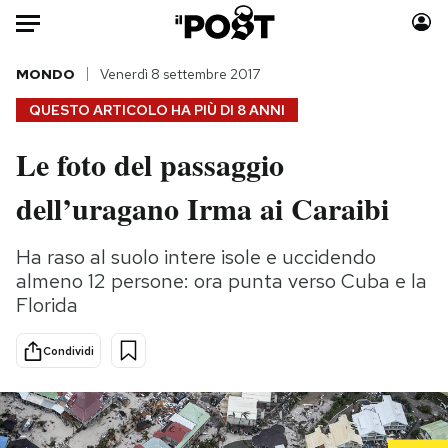
Auto
MONDO
Venerdì 8 settembre 2017
QUESTO ARTICOLO HA PIÙ DI
8 ANNI
HOME
Le foto del passaggio
Italia
Moda
dell’uragano Irma ai Caraibi
Mondo
Libri
Politica
Consumismi
Ha raso al suolo intere isole e uccidendo
Tecnologia
Storie/Idee
almeno 12 persone: ora punta verso Cuba e la
Internet
Ok Boomer!
Florida
Scienza
Media
Cultura
Europa
Condividi
Economia
Altrecose
Sport
Mondiali calcio 2026