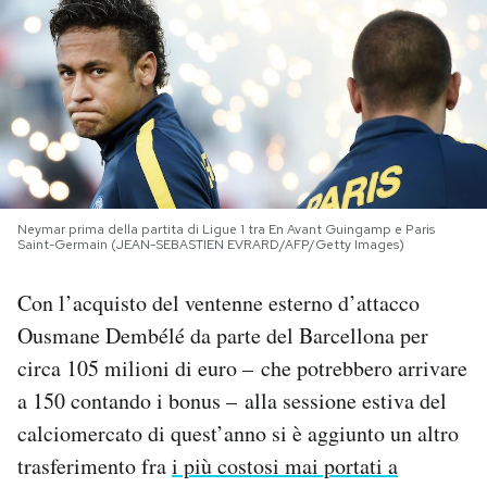
PODCAST
NEWSLETTER
I MIEI PREFERITI
Neymar prima della partita di Ligue 1 tra En Avant Guingamp e Paris
Saint-Germain (JEAN-SEBASTIEN EVRARD/AFP/Getty Images)
SHOP
Con l’acquisto del ventenne esterno d’attacco
CALENDARIO
Ousmane Dembélé da parte del Barcellona per
circa 105 milioni di euro – che potrebbero arrivare
a 150 contando i bonus – alla sessione estiva del
AREA PERSONALE
calciomercato di quest’anno si è aggiunto un altro
Area Personale
trasferimento fra
i più costosi mai portati a
Newsletter