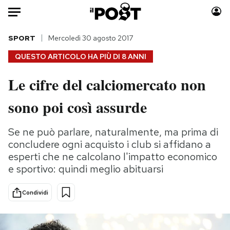
Auto
SPORT
Mercoledì 30 agosto 2017
QUESTO ARTICOLO HA PIÙ DI
8 ANNI
HOME
Le cifre del calciomercato non
Italia
Moda
sono poi così assurde
Mondo
Libri
Politica
Consumismi
Se ne può parlare, naturalmente, ma prima di
Tecnologia
Storie/Idee
concludere ogni acquisto i club si affidano a
Internet
Ok Boomer!
esperti che ne calcolano l'impatto economico
Scienza
Media
e sportivo: quindi meglio abituarsi
Cultura
Europa
Economia
Altrecose
Condividi
Sport
Mondiali calcio 2026