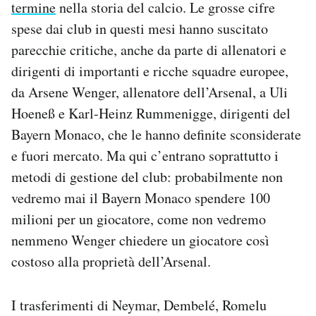
termine
nella storia del calcio. Le grosse cifre
Notifiche mobile
spese dai club in questi mesi hanno suscitato
Regala il Post
parecchie critiche, anche da parte di allenatori e
Hai bisogno di aiuto?
Esci
dirigenti di importanti e ricche squadre europee,
da Arsene Wenger, allenatore dell’Arsenal, a Uli
Hoeneß e Karl-Heinz Rummenigge, dirigenti del
Bayern Monaco, che le hanno definite sconsiderate
e fuori mercato. Ma qui c’entrano soprattutto i
metodi di gestione del club: probabilmente non
vedremo mai il Bayern Monaco spendere 100
milioni per un giocatore, come non vedremo
nemmeno Wenger chiedere un giocatore così
costoso alla proprietà dell’Arsenal.
I trasferimenti di Neymar, Dembelé, Romelu