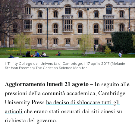
PODCAST
NEWSLETTER
I MIEI PREFERITI
Il Trinity College dell'Università di Cambridge, il 17 aprile 2017 (Melanie
Stetson Freeman/The Christian Science Monitor
SHOP
Aggiornamento lunedì 21 agosto –
In seguito alle
CALENDARIO
pressioni della comunità accademica, Cambridge
University Press
ha deciso di sbloccare tutti gli
articoli
che erano stati oscurati dai siti cinesi su
AREA PERSONALE
richiesta del governo.
Area Personale
Newsletter