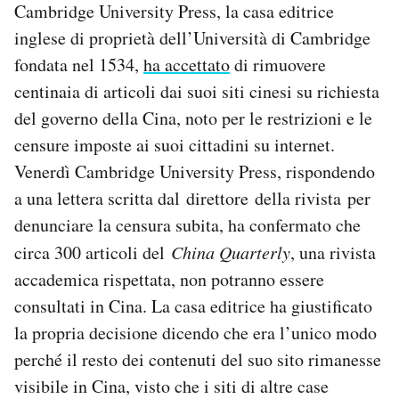
Cambridge University Press, la casa editrice
Notifiche mobile
inglese di proprietà dell’Università di Cambridge
Regala il Post
Hai bisogno di aiuto?
fondata nel 1534,
ha accettato
di rimuovere
Esci
centinaia di articoli dai suoi siti cinesi su richiesta
del governo della Cina, noto per le restrizioni e le
censure imposte ai suoi cittadini su internet.
Venerdì Cambridge University Press, rispondendo
a una lettera scritta dal direttore della rivista per
denunciare la censura subita, ha confermato che
circa 300 articoli del
China Quarterly
, una rivista
accademica rispettata, non potranno essere
consultati in Cina. La casa editrice ha giustificato
la propria decisione dicendo che era l’unico modo
perché il resto dei contenuti del suo sito rimanesse
visibile in Cina, visto che i siti di altre case