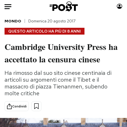
Auto
MONDO
Domenica 20 agosto 2017
QUESTO ARTICOLO HA PIÙ DI
8 ANNI
HOME
Cambridge University Press ha
Italia
Moda
accettato la censura cinese
Mondo
Libri
Politica
Consumismi
Ha rimosso dal suo sito cinese centinaia di
Tecnologia
Storie/Idee
articoli su argomenti come il Tibet e il
Internet
Ok Boomer!
massacro di piazza Tienanmen, subendo
Scienza
Media
molte critiche
Cultura
Europa
Economia
Altrecose
Condividi
Sport
Mondiali calcio 2026