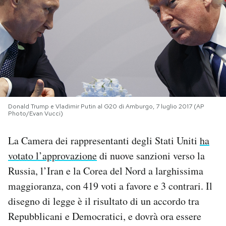
PODCAST
NEWSLETTER
I MIEI PREFERITI
Donald Trump e Vladimir Putin al G20 di Amburgo, 7 luglio 2017 (AP
Photo/Evan Vucci)
SHOP
La Camera dei rappresentanti degli Stati Uniti
ha
CALENDARIO
votato l’approvazione
di nuove sanzioni verso la
Russia, l’Iran e la Corea del Nord a larghissima
maggioranza, con 419 voti a favore e 3 contrari. Il
AREA PERSONALE
disegno di legge è il risultato di un accordo tra
Area Personale
Repubblicani e Democratici, e dovrà ora essere
Newsletter