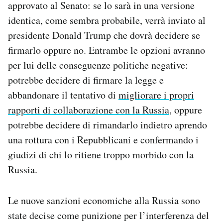
approvato al Senato: se lo sarà in una versione
Notifiche mobile
identica, come sembra probabile, verrà inviato al
Regala il Post
presidente Donald Trump che dovrà decidere se
Hai bisogno di aiuto?
Esci
firmarlo oppure no. Entrambe le opzioni avranno
per lui delle conseguenze politiche negative:
potrebbe decidere di firmare la legge e
abbandonare il tentativo di
migliorare i propri
rapporti di collaborazione con la Russia
, oppure
potrebbe decidere di rimandarlo indietro aprendo
una rottura con i Repubblicani e confermando i
giudizi di chi lo ritiene troppo morbido con la
Russia.
Le nuove sanzioni economiche alla Russia sono
state decise come punizione per l’interferenza del