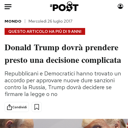
Auto
MONDO
Mercoledì 26 luglio 2017
QUESTO ARTICOLO HA PIÙ DI
9 ANNI
HOME
Donald Trump dovrà prendere
Italia
Moda
presto una decisione complicata
Mondo
Libri
Politica
Consumismi
Repubblicani e Democratici hanno trovato un
Tecnologia
Storie/Idee
accordo per approvare nuove dure sanzioni
Internet
Ok Boomer!
contro la Russia, Trump dovrà decidere se
Scienza
Media
firmare la legge o no
Cultura
Europa
Economia
Altrecose
Condividi
Sport
Mondiali calcio 2026