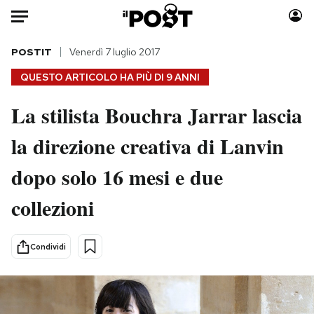
Auto
POSTIT
Venerdì 7 luglio 2017
QUESTO ARTICOLO HA PIÙ DI
9 ANNI
HOME
La stilista Bouchra Jarrar lascia
Italia
Moda
la direzione creativa di Lanvin
Mondo
Libri
Politica
Consumismi
dopo solo 16 mesi e due
Tecnologia
Storie/Idee
Internet
Ok Boomer!
collezioni
Scienza
Media
Cultura
Europa
Condividi
Economia
Altrecose
Sport
Mondiali calcio 2026