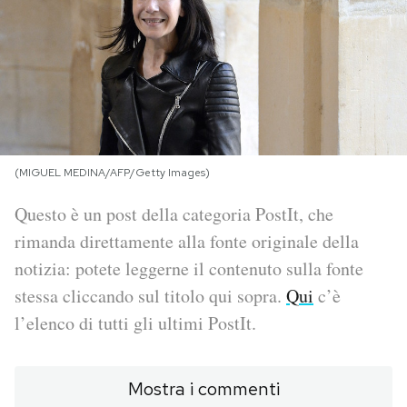
PODCAST
NEWSLETTER
I MIEI PREFERITI
(MIGUEL MEDINA/AFP/Getty Images)
Questo è un post della categoria PostIt, che
SHOP
rimanda direttamente alla fonte originale della
notizia: potete leggerne il contenuto sulla fonte
CALENDARIO
stessa cliccando sul titolo qui sopra.
Qui
c’è
l’elenco di tutti gli ultimi PostIt.
AREA PERSONALE
Area Personale
Mostra i commenti
Newsletter