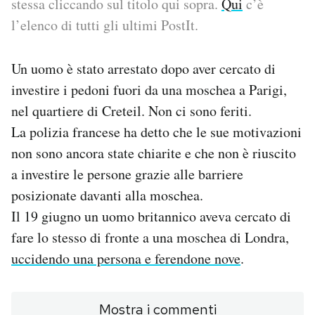
stessa cliccando sul titolo qui sopra.
Qui
c’è
l’elenco di tutti gli ultimi PostIt.
PODCAST
Un uomo è stato arrestato dopo aver cercato di
NEWSLETTER
investire i pedoni fuori da una moschea a Parigi,
nel quartiere di Creteil. Non ci sono feriti.
I MIEI PREFERITI
La polizia francese ha detto che le sue motivazioni
non sono ancora state chiarite e che non è riuscito
SHOP
a investire le persone grazie alle barriere
posizionate davanti alla moschea.
CALENDARIO
Il 19 giugno un uomo britannico aveva cercato di
fare lo stesso di fronte a una moschea di Londra,
uccidendo una persona e ferendone nove
.
AREA PERSONALE
Area Personale
Mostra i commenti
Newsletter