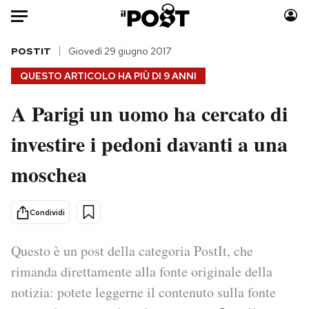
Auto
POSTIT
Giovedì 29 giugno 2017
QUESTO ARTICOLO HA PIÙ DI
9 ANNI
HOME
A Parigi un uomo ha cercato di
Italia
Moda
investire i pedoni davanti a una
Mondo
Libri
Politica
Consumismi
moschea
Tecnologia
Storie/Idee
Internet
Ok Boomer!
Condividi
Scienza
Media
Cultura
Europa
Questo è un post della categoria PostIt, che
Economia
Altrecose
rimanda direttamente alla fonte originale della
Sport
Mondiali calcio 2026
notizia: potete leggerne il contenuto sulla fonte