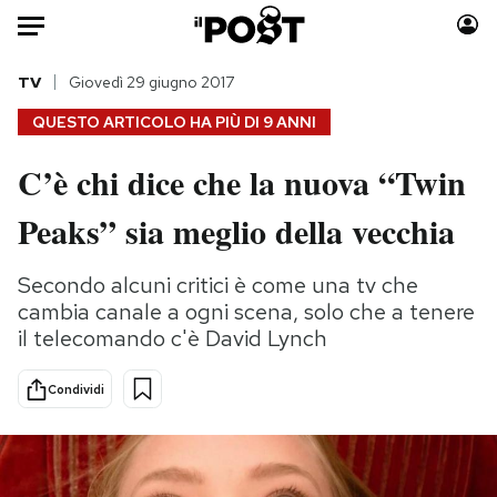
Auto
TV
Giovedì 29 giugno 2017
QUESTO ARTICOLO HA PIÙ DI
9 ANNI
HOME
C’è chi dice che la nuova “Twin
Italia
Moda
Peaks” sia meglio della vecchia
Mondo
Libri
Politica
Consumismi
Secondo alcuni critici è come una tv che
Tecnologia
Storie/Idee
cambia canale a ogni scena, solo che a tenere
Internet
Ok Boomer!
il telecomando c'è David Lynch
Scienza
Media
Cultura
Europa
Condividi
Economia
Altrecose
Sport
Mondiali calcio 2026