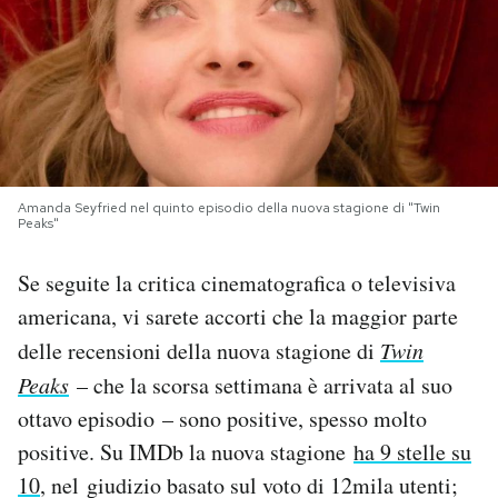
PODCAST
NEWSLETTER
I MIEI PREFERITI
Amanda Seyfried nel quinto episodio della nuova stagione di "Twin
Peaks"
SHOP
Se seguite la critica cinematografica o televisiva
americana, vi sarete accorti che la maggior parte
CALENDARIO
delle recensioni della nuova stagione di
Twin
Peaks
– che la scorsa settimana è arrivata al suo
AREA PERSONALE
ottavo episodio – sono positive, spesso molto
positive. Su IMDb la nuova stagione
ha 9 stelle su
Area Personale
10
, nel giudizio basato sul voto di 12mila utenti;
Newsletter