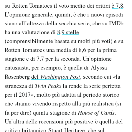
su Rotten Tomatoes il voto medio dei critici
è 7,8
.
Notifiche mobile
Regala il Post
L’opinione generale, quindi, è che i nuovi episodi
Hai bisogno di aiuto?
siano all’altezza della vecchia serie, che su IMDb
Esci
ha una valutazione di
8,9 stelle
(comprensibilmente basata su molti più voti) e su
Rotten Tomatoes una media di 8,6 per la prima
stagione e di 7,7 per la seconda. Un’opinione
entusiasta, per esempio, è quella di Alyssa
Rosenberg
del
Washington Post
, secondo cui «la
stranezza di
Twin Peaks
la rende la serie perfetta
per il 2017», molto più adatta al periodo storico
che stiamo vivendo rispetto alla più realistica (si
fa per dire) quinta stagione di
House of Cards
.
Un’altra delle recensioni più positive è quella del
critico britannico Stuart Heritage, che
sul