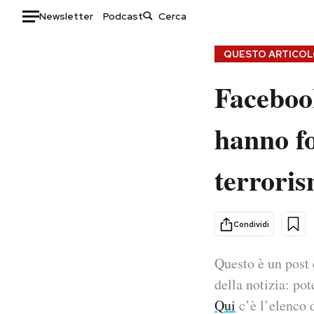
Newsletter
Podcast
Auto
QUESTO ARTICOLO
Faceboo
HOME
Italia
Moda
hanno fo
Mondo
Libri
Politica
Consumismi
terroris
Tecnologia
Storie/Idee
Internet
Ok Boomer!
Scienza
Media
Condividi
Cultura
Europa
Economia
Altrecose
Questo è un post 
Sport
Mondiali calcio 2026
della notizia: pot
Qui
c’è l’elenco d