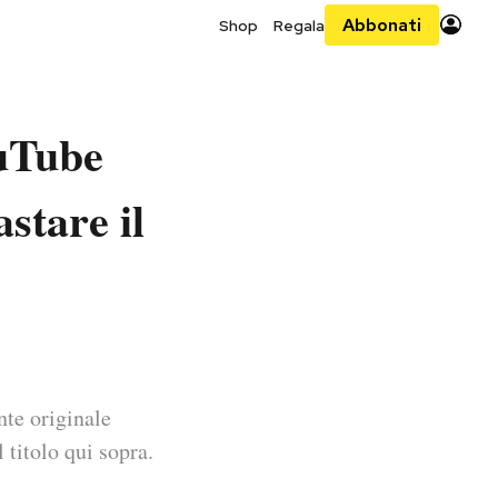
Abbonati
Shop
Regala
ouTube
stare il
nte originale
 titolo qui sopra.