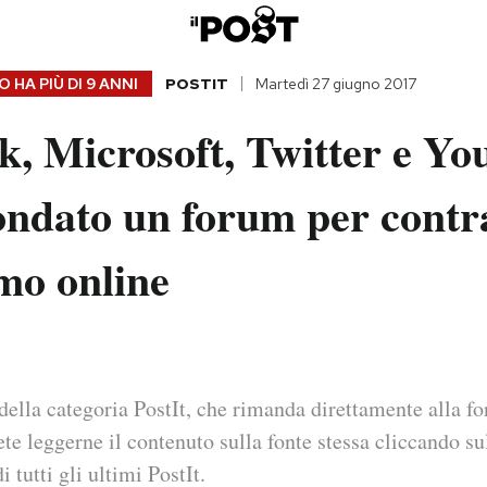
 HA PIÙ DI
9 ANNI
POSTIT
Martedì 27 giugno 2017
k, Microsoft, Twitter e Y
ndato un forum per contra
mo online
della categoria PostIt, che rimanda direttamente alla fo
ete leggerne il contenuto sulla fonte stessa cliccando sul
i tutti gli ultimi PostIt.