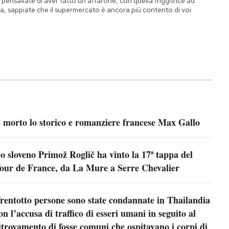
 pensavate di aver fatto un affarone, con quella friggitrice ad
ia, sappiate che il supermercato è ancora più contento di voi
 morto lo storico e romanziere francese Max Gallo
o sloveno Primož Roglič ha vinto la 17ª tappa del
our de France, da La Mure a Serre Chevalier
rentotto persone sono state condannate in Thailandia
on l’accusa di traffico di esseri umani in seguito al
itrovamento di fosse comuni che ospitavano i corpi di