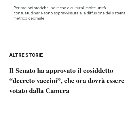
Notifiche mobile
Per ragioni storiche, politiche e culturali molte unità
Regala il Post
consuetudinarie sono sopravvissute alla diffusione del sistema
metrico decimale
Hai bisogno di aiuto?
Esci
ALTRE STORIE
Il Senato ha approvato il cosiddetto
“decreto vaccini”, che ora dovrà essere
votato dalla Camera