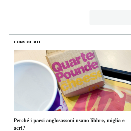
PODCAST
NEWSLETTER
CONSIGLIATI
I MIEI PREFERITI
SHOP
CALENDARIO
AREA PERSONALE
Perché i paesi anglosassoni usano libbre, miglia e
Area Personale
acri?
Newsletter