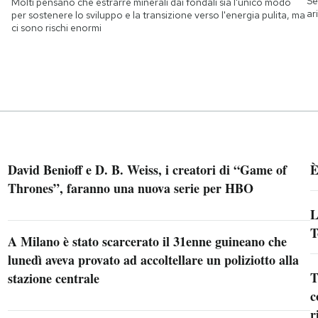
Se
Molti pensano che estrarre minerali dai fondali sia l'unico modo
ar
per sostenere lo sviluppo e la transizione verso l'energia pulita, ma
ci sono rischi enormi
David Benioff e D. B. Weiss, i creatori di “Game of
È
Thrones”, faranno una nuova serie per HBO
L
T
A Milano è stato scarcerato il 31enne guineano che
lunedì aveva provato ad accoltellare un poliziotto alla
T
stazione centrale
c
r