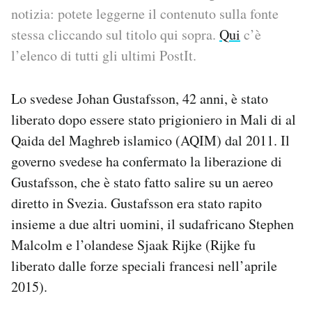
notizia: potete leggerne il contenuto sulla fonte
PODCAST
stessa cliccando sul titolo qui sopra.
Qui
c’è
l’elenco di tutti gli ultimi PostIt.
NEWSLETTER
Lo svedese Johan Gustafsson, 42 anni, è stato
liberato dopo essere stato prigioniero in Mali di al
I MIEI PREFERITI
Qaida del Maghreb islamico (AQIM) dal 2011. Il
governo svedese ha confermato la liberazione di
SHOP
Gustafsson, che è stato fatto salire su un aereo
diretto in Svezia. Gustafsson era stato rapito
CALENDARIO
insieme a due altri uomini, il sudafricano Stephen
Malcolm e l’olandese Sjaak Rijke (Rijke fu
AREA PERSONALE
liberato dalle forze speciali francesi nell’aprile
2015).
Area Personale
Newsletter