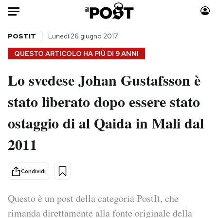
Auto
POSTIT
Lunedì 26 giugno 2017
QUESTO ARTICOLO HA PIÙ DI
9 ANNI
HOME
Lo svedese Johan Gustafsson è
Italia
Moda
stato liberato dopo essere stato
Mondo
Libri
Politica
Consumismi
ostaggio di al Qaida in Mali dal
Tecnologia
Storie/Idee
Internet
Ok Boomer!
2011
Scienza
Media
Cultura
Europa
Condividi
Economia
Altrecose
Sport
Mondiali calcio 2026
Questo è un post della categoria PostIt, che
rimanda direttamente alla fonte originale della