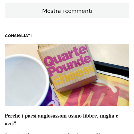
Notifiche mobile
Mostra i commenti
Regala il Post
Hai bisogno di aiuto?
Esci
CONSIGLIATI
Perché i paesi anglosassoni usano libbre, miglia e
acri?