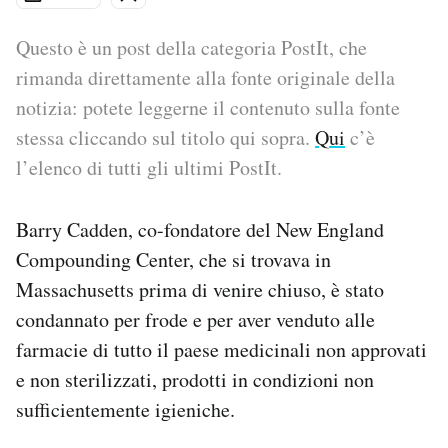
PODCAST
Questo è un post della categoria PostIt, che
rimanda direttamente alla fonte originale della
notizia: potete leggerne il contenuto sulla fonte
NEWSLETTER
stessa cliccando sul titolo qui sopra.
Qui
c’è
l’elenco di tutti gli ultimi PostIt.
I MIEI PREFERITI
Barry Cadden, co-fondatore del New England
SHOP
Compounding Center, che si trovava in
Massachusetts prima di venire chiuso, è stato
CALENDARIO
condannato per frode e per aver venduto alle
farmacie di tutto il paese medicinali non approvati
AREA PERSONALE
e non sterilizzati, prodotti in condizioni non
sufficientemente igieniche.
Area Personale
Newsletter