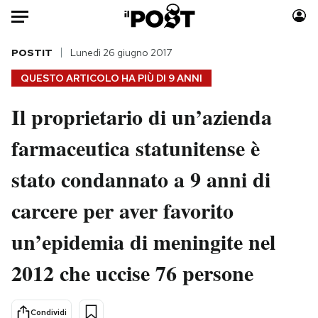
Auto
POSTIT
Lunedì 26 giugno 2017
QUESTO ARTICOLO HA PIÙ DI
9 ANNI
HOME
Il proprietario di un’azienda
Italia
Moda
farmaceutica statunitense è
Mondo
Libri
Politica
Consumismi
stato condannato a 9 anni di
Tecnologia
Storie/Idee
Internet
Ok Boomer!
carcere per aver favorito
Scienza
Media
un’epidemia di meningite nel
Cultura
Europa
Economia
Altrecose
2012 che uccise 76 persone
Sport
Mondiali calcio 2026
Condividi