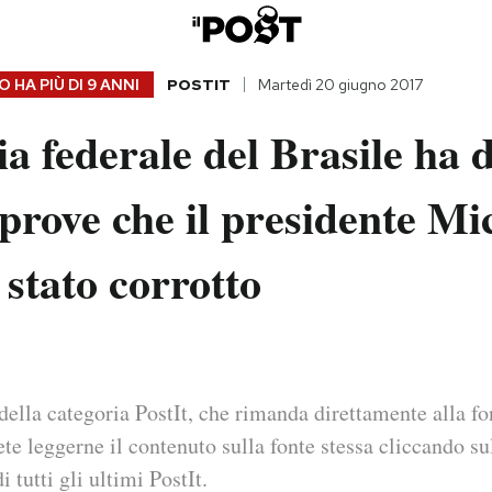
 HA PIÙ DI
9 ANNI
POSTIT
Martedì 20 giugno 2017
ia federale del Brasile ha d
 prove che il presidente Mi
stato corrotto
della categoria PostIt, che rimanda direttamente alla fo
ete leggerne il contenuto sulla fonte stessa cliccando sul
i tutti gli ultimi PostIt.