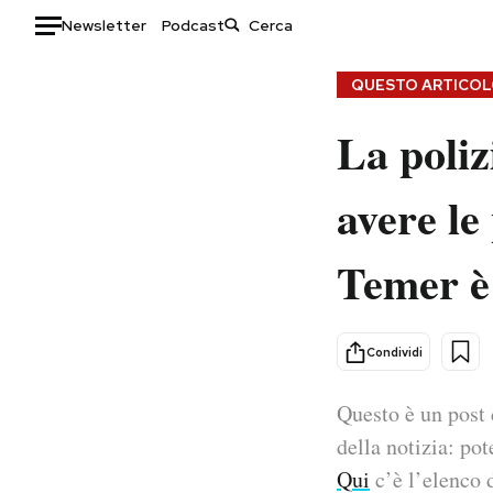
Newsletter
Podcast
Auto
QUESTO ARTICOLO
La poliz
HOME
Italia
Moda
avere le
Mondo
Libri
Politica
Consumismi
Temer è 
Tecnologia
Storie/Idee
Internet
Ok Boomer!
Scienza
Media
Condividi
Cultura
Europa
Economia
Altrecose
Questo è un post 
Sport
Mondiali calcio 2026
della notizia: pot
Qui
c’è l’elenco d