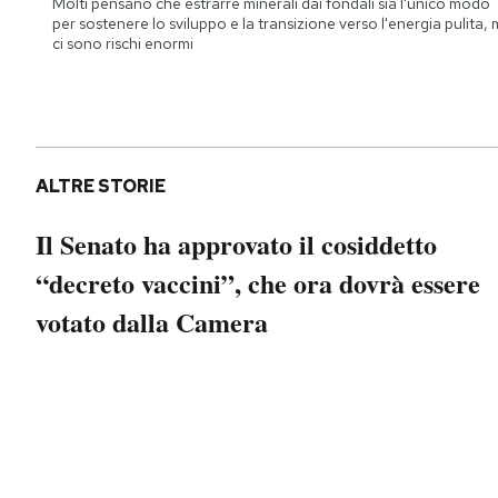
Molti pensano che estrarre minerali dai fondali sia l'unico modo
Notifiche mobile
per sostenere lo sviluppo e la transizione verso l'energia pulita,
ci sono rischi enormi
Regala il Post
Hai bisogno di aiuto?
Esci
ALTRE STORIE
Il Senato ha approvato il cosiddetto
“decreto vaccini”, che ora dovrà essere
votato dalla Camera