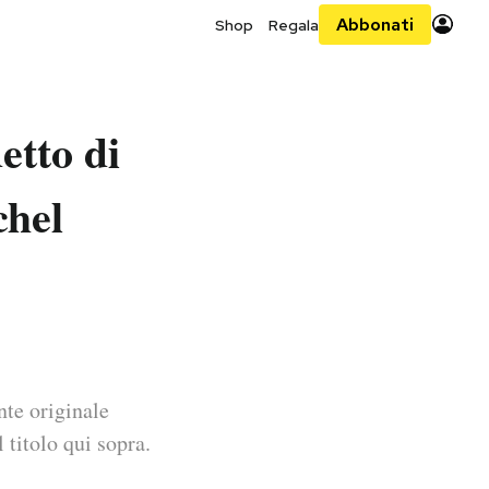
Abbonati
Shop
Regala
etto di
chel
nte originale
 titolo qui sopra.