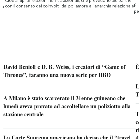
Cioè ai tipi di relazioni non tradizionali, che prevedono più partner
È 
con il consenso dei coinvolti: dal poliamore all'anarchia relazionale
 ma
pe
David Benioff e D. B. Weiss, i creatori di “Game of
È
Thrones”, faranno una nuova serie per HBO
L
T
A Milano è stato scarcerato il 31enne guineano che
lunedì aveva provato ad accoltellare un poliziotto alla
T
stazione centrale
c
r
La Corte Suprema americana ha deciso che il “travel
d