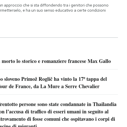
un approccio che si sta diffondendo tra i genitori che possono
rmetterselo, e ha un suo senso educativo a certe condizioni
 morto lo storico e romanziere francese Max Gallo
o sloveno Primož Roglič ha vinto la 17ª tappa del
our de France, da La Mure a Serre Chevalier
rentotto persone sono state condannate in Thailandia
on l’accusa di traffico di esseri umani in seguito al
itrovamento di fosse comuni che ospitavano i corpi di
ecine di migranti