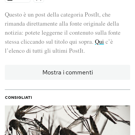
PODCAST
Questo è un post della categoria PostIt, che
rimanda direttamente alla fonte originale della
notizia: potete leggerne il contenuto sulla fonte
NEWSLETTER
stessa cliccando sul titolo qui sopra.
Qui
c’è
l’elenco di tutti gli ultimi PostIt.
I MIEI PREFERITI
Mostra i commenti
SHOP
CALENDARIO
CONSIGLIATI
AREA PERSONALE
Area Personale
Newsletter