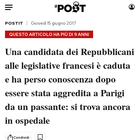
Auto
POSTIT
Giovedì 15 giugno 2017
QUESTO ARTICOLO HA PIÙ DI
9 ANNI
HOME
Una candidata dei Repubblicani
Italia
Moda
alle legislative francesi è caduta
Mondo
Libri
Politica
Consumismi
e ha perso conoscenza dopo
Tecnologia
Storie/Idee
Internet
Ok Boomer!
essere stata aggredita a Parigi
Scienza
Media
da un passante: si trova ancora
Cultura
Europa
Economia
Altrecose
in ospedale
Sport
Mondiali calcio 2026
Condividi