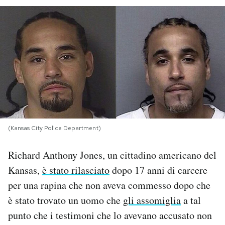
PODCAST
NEWSLETTER
I MIEI PREFERITI
SHOP
(Kansas City Police Department)
CALENDARIO
Richard Anthony Jones, un cittadino americano del
Kansas,
è stato rilasciato
dopo 17 anni di carcere
per una rapina che non aveva commesso dopo che
AREA PERSONALE
è stato trovato un uomo che
gli assomiglia
a tal
Area Personale
punto che i testimoni che lo avevano accusato non
Newsletter