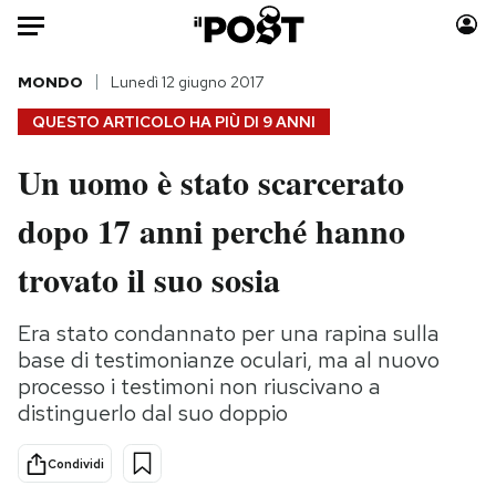
Auto
MONDO
Lunedì 12 giugno 2017
QUESTO ARTICOLO HA PIÙ DI
9 ANNI
HOME
Un uomo è stato scarcerato
Italia
Moda
dopo 17 anni perché hanno
Mondo
Libri
Politica
Consumismi
trovato il suo sosia
Tecnologia
Storie/Idee
Internet
Ok Boomer!
Era stato condannato per una rapina sulla
Scienza
Media
base di testimonianze oculari, ma al nuovo
Cultura
Europa
processo i testimoni non riuscivano a
distinguerlo dal suo doppio
Economia
Altrecose
Sport
Mondiali calcio 2026
Condividi