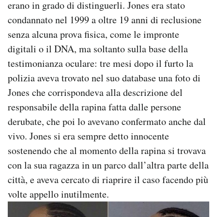
erano in grado di distinguerli. Jones era stato
Notifiche mobile
condannato nel 1999 a oltre 19 anni di reclusione
Regala il Post
senza alcuna prova fisica, come le impronte
Hai bisogno di aiuto?
Esci
digitali o il DNA, ma soltanto sulla base della
testimonianza oculare: tre mesi dopo il furto la
polizia aveva trovato nel suo database una foto di
Jones che corrispondeva alla descrizione del
responsabile della rapina fatta dalle persone
derubate, che poi lo avevano confermato anche dal
vivo. Jones si era sempre detto innocente
sostenendo che al momento della rapina si trovava
con la sua ragazza in un parco dall’altra parte della
città, e aveva cercato di riaprire il caso facendo più
volte appello inutilmente.