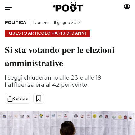
Auto
POLITICA
Domenica 11 giugno 2017
QUESTO ARTICOLO HA PIÙ DI
9 ANNI
HOME
Si sta votando per le elezioni
Italia
Moda
amministrative
Mondo
Libri
Politica
Consumismi
I seggi chiuderanno alle 23 e alle 19
Tecnologia
Storie/Idee
l'affluenza era al 42 per cento
Internet
Ok Boomer!
Scienza
Media
Condividi
Cultura
Europa
Economia
Altrecose
Sport
Mondiali calcio 2026