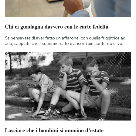
Chi ci guadagna davvero con le carte fedeltà
Se pensavate di aver fatto un affarone, con quella friggitrice ad
aria, sappiate che il supermercato è ancora più contento di voi
Lasciare che i bambini si annoino d’estate