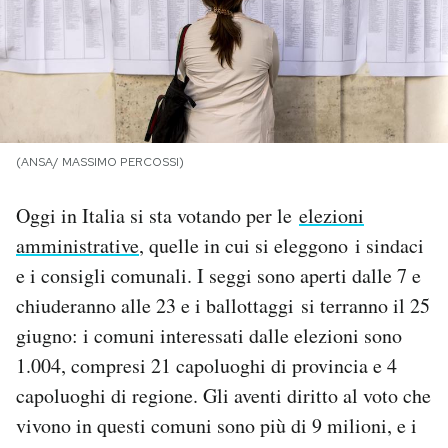
PODCAST
NEWSLETTER
(ANSA/ MASSIMO PERCOSSI)
I MIEI PREFERITI
Oggi in Italia si sta votando per le
elezioni
SHOP
amministrative
, quelle in cui si eleggono i sindaci
e i consigli comunali. I seggi sono aperti dalle 7 e
chiuderanno alle 23 e i ballottaggi si terranno il 25
CALENDARIO
giugno: i comuni interessati dalle elezioni sono
1.004, compresi 21 capoluoghi di provincia e 4
AREA PERSONALE
capoluoghi di regione. Gli aventi diritto al voto che
Area Personale
vivono in questi comuni sono più di 9 milioni, e i
Newsletter