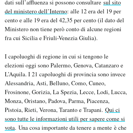
dati sull’affluenza si possono consultare
sul sito
Notifiche mobile
del ministero dell’Interno
: alle 12 era del 19 per
Regala il Post
cento e alle 19 era del 42,35 per cento (il dato del
Hai bisogno di aiuto?
Ministero non tiene però conto di alcune regioni
Esci
fra cui Sicilia e Friuli-Venezia Giulia).
I capoluoghi di regione in cui si tengono le
elezioni oggi sono Palermo, Genova, Catanzaro e
L’Aquila. I 21 capoluoghi di provincia sono invece
Alessandria, Asti, Belluno, Como, Cuneo,
Frosinone, Gorizia, La Spezia, Lecce, Lodi, Lucca,
Monza, Oristano, Padova, Parma, Piacenza,
Pistoia, Rieti, Verona, Taranto e Trapani.
Qui ci
sono tutte le informazioni utili per sapere come si
vota
. Una cosa importante da tenere a mente è che