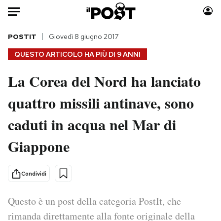
Auto
POSTIT
Giovedì 8 giugno 2017
QUESTO ARTICOLO HA PIÙ DI
9 ANNI
HOME
La Corea del Nord ha lanciato
Italia
Moda
quattro missili antinave, sono
Mondo
Libri
Politica
Consumismi
caduti in acqua nel Mar di
Tecnologia
Storie/Idee
Internet
Ok Boomer!
Giappone
Scienza
Media
Cultura
Europa
Condividi
Economia
Altrecose
Sport
Mondiali calcio 2026
Questo è un post della categoria PostIt, che
rimanda direttamente alla fonte originale della