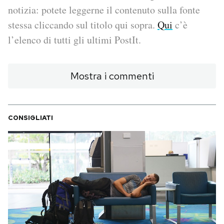
notizia: potete leggerne il contenuto sulla fonte
PODCAST
stessa cliccando sul titolo qui sopra.
Qui
c’è
l’elenco di tutti gli ultimi PostIt.
NEWSLETTER
Mostra i commenti
I MIEI PREFERITI
CONSIGLIATI
SHOP
CALENDARIO
AREA PERSONALE
Area Personale
Newsletter