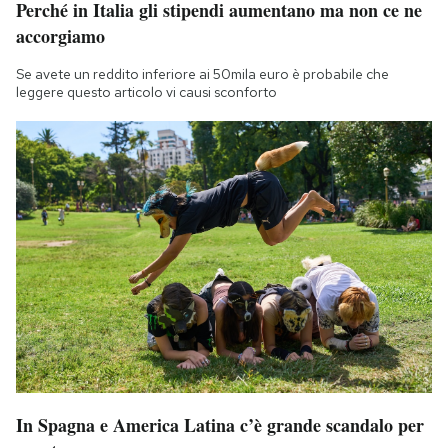
Perché in Italia gli stipendi aumentano ma non ce ne
Notifiche mobile
accorgiamo
Regala il Post
Hai bisogno di aiuto?
Se avete un reddito inferiore ai 50mila euro è probabile che
leggere questo articolo vi causi sconforto
Esci
In Spagna e America Latina c’è grande scandalo per