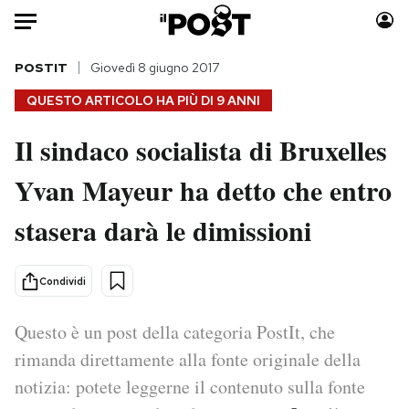
Auto
POSTIT
Giovedì 8 giugno 2017
QUESTO ARTICOLO HA PIÙ DI
9 ANNI
HOME
Il sindaco socialista di Bruxelles
Italia
Moda
Yvan Mayeur ha detto che entro
Mondo
Libri
Politica
Consumismi
stasera darà le dimissioni
Tecnologia
Storie/Idee
Internet
Ok Boomer!
Condividi
Scienza
Media
Cultura
Europa
Questo è un post della categoria PostIt, che
Economia
Altrecose
rimanda direttamente alla fonte originale della
Sport
Mondiali calcio 2026
notizia: potete leggerne il contenuto sulla fonte