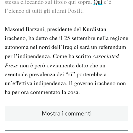
stessa cliccando sul titolo qui sopra.
Qui
c’è
l’elenco di tutti gli ultimi PostIt.
PODCAST
Masoud Barzani, presidente del Kurdistan
NEWSLETTER
iracheno, ha detto che il 25 settembre nella regione
autonoma nel nord dell’Iraq ci sarà un referendum
I MIEI PREFERITI
per l’indipendenza. Come ha scritto
Associated
Press
non è però ovviamente detto che un
SHOP
eventuale prevalenza dei “sì” porterebbe a
un’effettiva indipendenza. Il governo iracheno non
CALENDARIO
ha per ora commentato la cosa.
AREA PERSONALE
Mostra i commenti
Area Personale
Newsletter