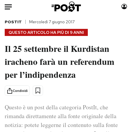
Auto
POSTIT
Mercoledì 7 giugno 2017
QUESTO ARTICOLO HA PIÙ DI
9 ANNI
HOME
Il 25 settembre il Kurdistan
Italia
Moda
iracheno farà un referendum
Mondo
Libri
Politica
Consumismi
per l’indipendenza
Tecnologia
Storie/Idee
Internet
Ok Boomer!
Condividi
Scienza
Media
Cultura
Europa
Questo è un post della categoria PostIt, che
Economia
Altrecose
rimanda direttamente alla fonte originale della
Sport
Mondiali calcio 2026
notizia: potete leggerne il contenuto sulla fonte