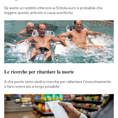
Notifiche mobile
Se avete un reddito inferiore ai 50mila euro è probabile che
Regala il Post
leggere questo articolo vi causi sconforto
Hai bisogno di aiuto?
Esci
Le ricerche per ritardare la morte
A che punto sono studi e ricerche per rallentare l'invecchiamento
e farci vivere più a lungo possibile