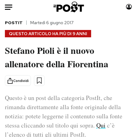
Auto
POSTIT
Martedì 6 giugno 2017
QUESTO ARTICOLO HA PIÙ DI
9 ANNI
HOME
Stefano Pioli è il nuovo
Italia
Moda
allenatore della Fiorentina
Mondo
Libri
Politica
Consumismi
Tecnologia
Storie/Idee
Condividi
Internet
Ok Boomer!
Scienza
Media
Questo è un post della categoria PostIt, che
Cultura
Europa
rimanda direttamente alla fonte originale della
Economia
Altrecose
notizia: potete leggerne il contenuto sulla fonte
Sport
Mondiali calcio 2026
stessa cliccando sul titolo qui sopra.
Qui
c’è
l’elenco di tutti gli ultimi PostIt.