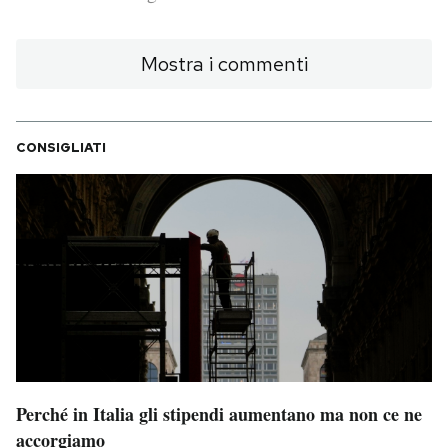
PODCAST
Mostra i commenti
NEWSLETTER
CONSIGLIATI
I MIEI PREFERITI
SHOP
CALENDARIO
AREA PERSONALE
Perché in Italia gli stipendi aumentano ma non ce ne
Area Personale
accorgiamo
Newsletter