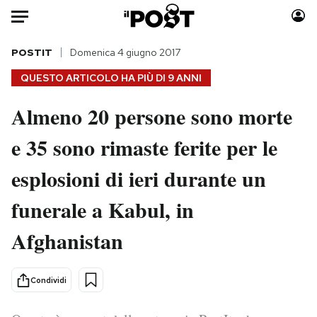
Auto
POSTIT
Domenica 4 giugno 2017
QUESTO ARTICOLO HA PIÙ DI
9 ANNI
HOME
Almeno 20 persone sono morte
Italia
Moda
e 35 sono rimaste ferite per le
Mondo
Libri
Politica
Consumismi
esplosioni di ieri durante un
Tecnologia
Storie/Idee
Internet
Ok Boomer!
funerale a Kabul, in
Scienza
Media
Afghanistan
Cultura
Europa
Economia
Altrecose
Condividi
Sport
Mondiali calcio 2026