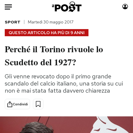
Auto
SPORT
Martedì 30 maggio 2017
QUESTO ARTICOLO HA PIÙ DI
9 ANNI
HOME
Perché il Torino rivuole lo
Italia
Moda
Scudetto del 1927?
Mondo
Libri
Politica
Consumismi
Gli venne revocato dopo il primo grande
Tecnologia
Storie/Idee
scandalo del calcio italiano, una storia su cui
Internet
Ok Boomer!
non è mai stata fatta davvero chiarezza
Scienza
Media
Cultura
Europa
Condividi
Economia
Altrecose
Sport
Mondiali calcio 2026