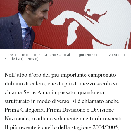
PODCAST
NEWSLETTER
I MIEI PREFERITI
Il presidente del Torino Urbano Cairo all'inaugurazione del nuovo Stadio
Filadelfia (LaPresse)
SHOP
Nell’albo d’oro del più importante campionato
italiano di calcio, che da più di mezzo secolo si
CALENDARIO
chiama Serie A ma in passato, quando era
strutturato in modo diverso, si è chiamato anche
AREA PERSONALE
Prima Categoria, Prima Divisione e Divisione
Nazionale, risultano solamente due titoli revocati.
Area Personale
Il più recente è quello della stagione 2004/2005,
Newsletter