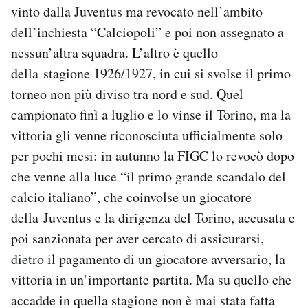
vinto dalla Juventus ma revocato nell’ambito
Notifiche mobile
Regala il Post
dell’inchiesta “Calciopoli” e poi non assegnato a
Hai bisogno di aiuto?
nessun’altra squadra. L’altro è quello
Esci
della stagione 1926/1927, in cui si svolse il primo
torneo non più diviso tra nord e sud. Quel
campionato finì a luglio e lo vinse il Torino, ma la
vittoria gli venne riconosciuta ufficialmente solo
per pochi mesi: in autunno la FIGC lo revocò dopo
che venne alla luce “il primo grande scandalo del
calcio italiano”, che coinvolse un giocatore
della Juventus e la dirigenza del Torino, accusata e
poi sanzionata per aver cercato di assicurarsi,
dietro il pagamento di un giocatore avversario, la
vittoria in un’importante partita. Ma su quello che
accadde in quella stagione non è mai stata fatta