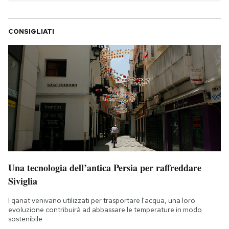
PODCAST
CONSIGLIATI
NEWSLETTER
I MIEI PREFERITI
SHOP
CALENDARIO
Una tecnologia dell’antica Persia per raffreddare
Siviglia
AREA PERSONALE
I qanat venivano utilizzati per trasportare l'acqua, una loro
evoluzione contribuirà ad abbassare le temperature in modo
Area Personale
sostenibile
Newsletter