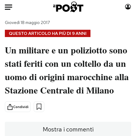
Auto
Giovedì 18 maggio 2017
QUESTO ARTICOLO HA PIÙ DI
9 ANNI
HOME
Un militare e un poliziotto sono
Italia
Moda
stati feriti con un coltello da un
Mondo
Libri
Politica
Consumismi
uomo di origini marocchine alla
Tecnologia
Storie/Idee
Internet
Ok Boomer!
Stazione Centrale di Milano
Scienza
Media
Cultura
Europa
Condividi
Economia
Altrecose
Sport
Mondiali calcio 2026
Mostra i commenti