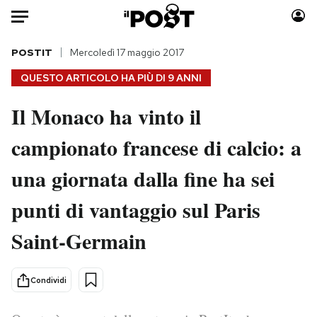
Auto
POSTIT
Mercoledì 17 maggio 2017
QUESTO ARTICOLO HA PIÙ DI
9 ANNI
HOME
Il Monaco ha vinto il
Italia
Moda
campionato francese di calcio: a
Mondo
Libri
Politica
Consumismi
una giornata dalla fine ha sei
Tecnologia
Storie/Idee
Internet
Ok Boomer!
punti di vantaggio sul Paris
Scienza
Media
Saint-Germain
Cultura
Europa
Economia
Altrecose
Condividi
Sport
Mondiali calcio 2026