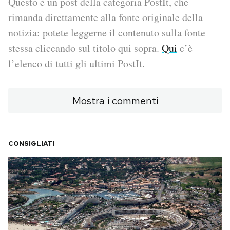
Questo è un post della categoria PostIt, che
rimanda direttamente alla fonte originale della
PODCAST
notizia: potete leggerne il contenuto sulla fonte
stessa cliccando sul titolo qui sopra.
Qui
c’è
NEWSLETTER
l’elenco di tutti gli ultimi PostIt.
I MIEI PREFERITI
Mostra i commenti
SHOP
CONSIGLIATI
CALENDARIO
AREA PERSONALE
Area Personale
Newsletter