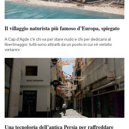
Notifiche mobile
Regala il Post
Hai bisogno di aiuto?
Esci
Il villaggio naturista più famoso d’Europa, spiegato
A Cap d'Agde c'è chi va per stare nudo e chi per dedicarsi al
libertinaggio: tutti sono attratti da un posto in cui «è vietato
vietare»
Una tecnologia dell’antica Persia per raffreddare