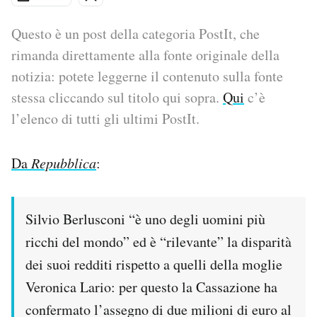
PODCAST
Questo è un post della categoria PostIt, che
rimanda direttamente alla fonte originale della
notizia: potete leggerne il contenuto sulla fonte
NEWSLETTER
stessa cliccando sul titolo qui sopra.
Qui
c’è
l’elenco di tutti gli ultimi PostIt.
I MIEI PREFERITI
Da
Repubblica
:
SHOP
CALENDARIO
Silvio Berlusconi “è uno degli uomini più
ricchi del mondo” ed è “rilevante” la disparità
AREA PERSONALE
dei suoi redditi rispetto a quelli della moglie
Veronica Lario: per questo la Cassazione ha
Area Personale
confermato l’assegno di due milioni di euro al
Newsletter