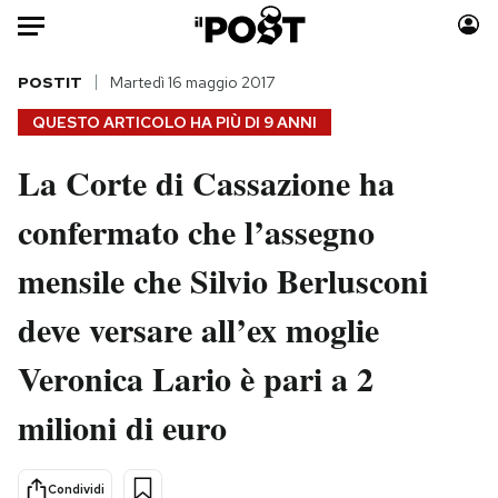
Auto
POSTIT
Martedì 16 maggio 2017
QUESTO ARTICOLO HA PIÙ DI
9 ANNI
HOME
La Corte di Cassazione ha
Italia
Moda
confermato che l’assegno
Mondo
Libri
Politica
Consumismi
mensile che Silvio Berlusconi
Tecnologia
Storie/Idee
Internet
Ok Boomer!
deve versare all’ex moglie
Scienza
Media
Veronica Lario è pari a 2
Cultura
Europa
Economia
Altrecose
milioni di euro
Sport
Mondiali calcio 2026
Condividi