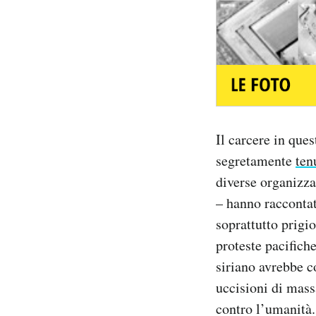
Il carcere in que
segretamente
ten
diverse organizz
– hanno raccontat
soprattutto prigi
proteste pacifich
siriano avrebbe c
uccisioni di mass
contro l’umanità.