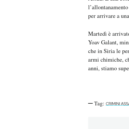
l’allontanamento 
per arrivare a una
Martedì è arriva
Yoav Galant, mini
che in Siria le p
armi chimiche, ch
anni, stiamo supe
Tag:
CRIMINI AS