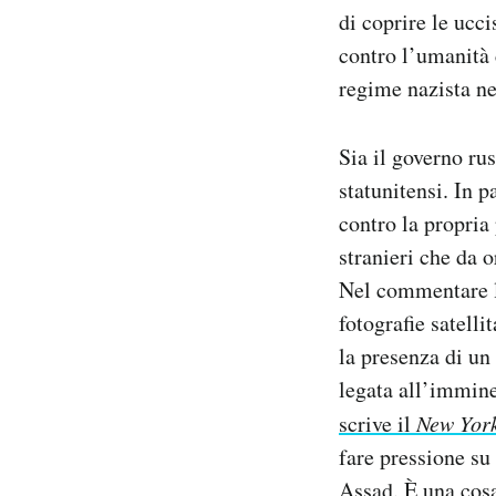
di coprire le ucc
contro l’umanità 
regime nazista n
Sia il governo ru
statunitensi. In 
contro la propria
stranieri che da 
Nel commentare le
fotografie satelli
la presenza di un
legata all’immine
scrive il
New Yor
fare pressione su
Assad. È una cosa