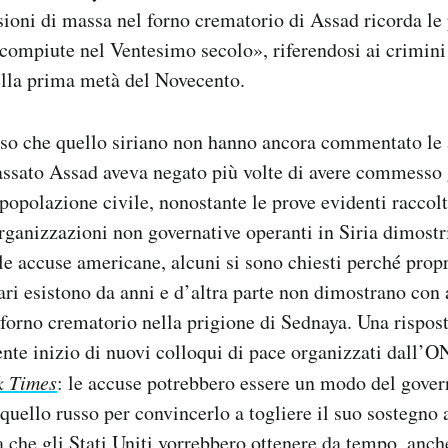
isioni di massa nel forno crematorio di Assad ricorda le
compiute nel Ventesimo secolo», riferendosi ai crimini
ella prima metà del Novecento.
sso che quello siriano non hanno ancora commentato le
passato Assad aveva negato più volte di avere commesso 
 popolazione civile, nonostante le prove evidenti raccolt
organizzazioni non governative operanti in Siria dimostri
 accuse americane, alcuni si sono chiesti perché propr
tari esistono da anni e d’altra parte non dimostrano con
 forno crematorio nella prigione di Sednaya. Una rispos
nte inizio di nuovi colloqui di pace organizzati dall’
k Times
: le accuse potrebbero essere un modo del gove
 quello russo per convincerlo a togliere il suo sostegno 
 che gli Stati Uniti vorrebbero ottenere da tempo, anch