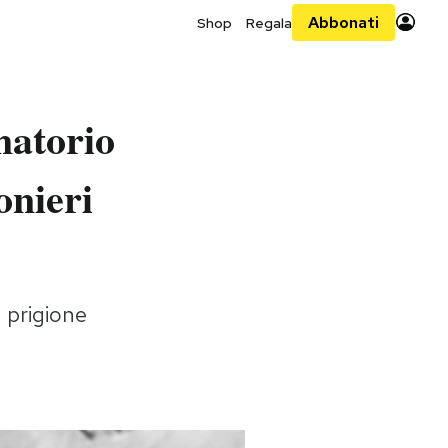
Abbonati
Shop
Regala
matorio
onieri
a prigione