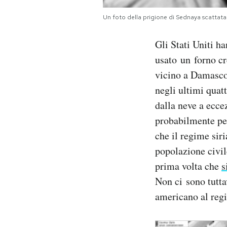
Notifiche mobile
Un foto della prigione di Sednaya scattata
Regala il Post
Hai bisogno di aiuto?
Gli Stati Uniti h
Esci
usato un forno cr
vicino a Damasco.
negli ultimi quatt
dalla neve a ecce
probabilmente per
che il regime sir
popolazione civi
prima volta che
s
Non ci sono tutta
americano al regi