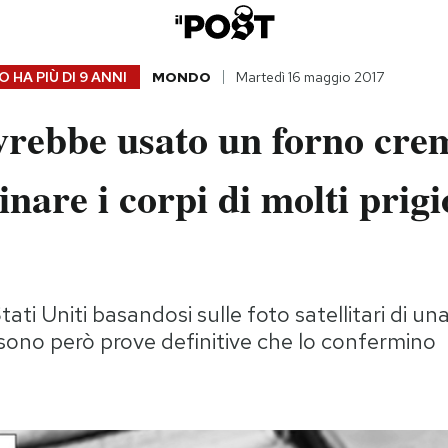
 HA PIÙ DI
9 ANNI
MONDO
Martedì 16 maggio 2017
vrebbe usato un forno cre
inare i corpi di molti prigi
tati Uniti basandosi sulle foto satellitari di un
i sono però prove definitive che lo confermino