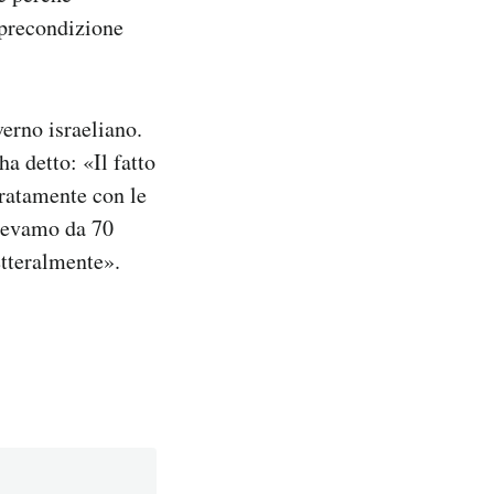
 precondizione
erno israeliano.
a detto: «Il fatto
eratamente con le
edevamo da 70
etteralmente».