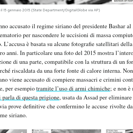
 il 15 gennaio 2015 (State Department/DigitalGlobe via AP)
anno accusato il regime siriano del presidente Bashar al
ematorio per nascondere le uccisioni di massa compiut
 L’accusa è basata su alcune fotografie satellitari della
ro anni. In particolare una foto del 2015 mostra l’inter
zione di una parte, compatibile con la struttura di un f
ché riscaldata da una forte fonte di calore interna. Non
iano viene accusato di compiere massacri e crimini cont
le, per esempio
tramite l’uso di armi chimiche
; e non 
i parla di questa prigione
, usata da Assad per eliminare 
via prove definitive che confermino le accuse rivolte d
me siriano.