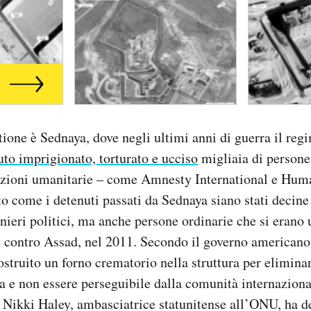
stione è Sednaya, dove negli ultimi anni di guerra il reg
uto imprigionato, torturato e ucciso
migliaia di persone
azioni umanitarie – come Amnesty International e Hum
o come i detenuti passati da Sednaya siano stati decine
onieri politici, ma anche persone ordinarie che si erano 
e contro Assad, nel 2011. Secondo il governo americano
ostruito un forno crematorio nella struttura per eliminar
a e non essere perseguibile dalla comunità internaziona
 Nikki Haley, ambasciatrice statunitense all’ONU, ha det