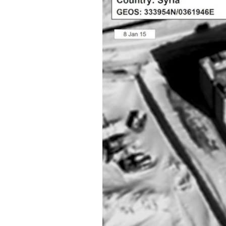
PODCAST
NEWSLETTER
I MIEI PREFERITI
SHOP
CALENDARIO
AREA PERSONALE
Area Personale
Newsletter