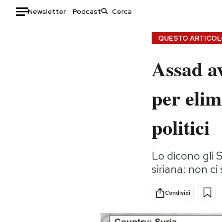
Newsletter
Podcast
Auto
QUESTO ARTICOLO
Assad a
HOME
Italia
Moda
per elim
Mondo
Libri
Politica
Consumismi
politici
Tecnologia
Storie/Idee
Internet
Ok Boomer!
Lo dicono gli S
Scienza
Media
siriana: non c
Cultura
Europa
Economia
Altrecose
Condividi
Sport
Mondiali calcio 2026