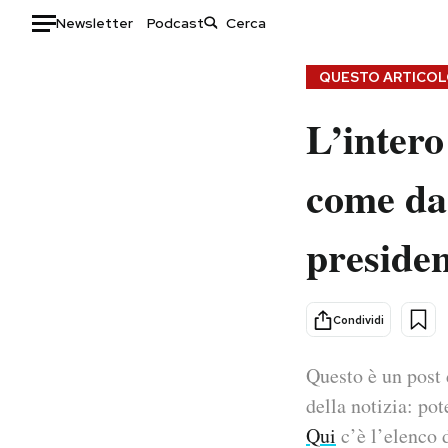
Newsletter
Podcast
Auto
QUESTO ARTICOLO
L’intero
HOME
Italia
Moda
come da 
Mondo
Libri
Politica
Consumismi
presiden
Tecnologia
Storie/Idee
Internet
Ok Boomer!
Scienza
Media
Condividi
Cultura
Europa
Economia
Altrecose
Questo è un post 
Sport
Mondiali calcio 2026
della notizia: pot
Qui
c’è l’elenco d