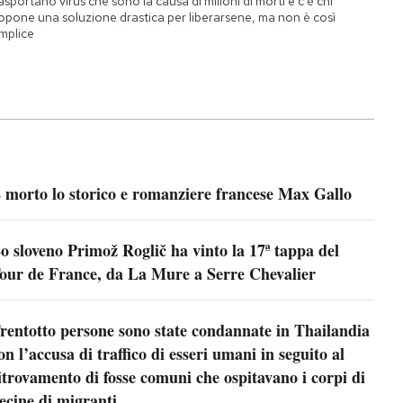
asportano virus che sono la causa di milioni di morti e c'è chi
opone una soluzione drastica per liberarsene, ma non è così
mplice
 morto lo storico e romanziere francese Max Gallo
o sloveno Primož Roglič ha vinto la 17ª tappa del
our de France, da La Mure a Serre Chevalier
rentotto persone sono state condannate in Thailandia
on l’accusa di traffico di esseri umani in seguito al
itrovamento di fosse comuni che ospitavano i corpi di
ecine di migranti