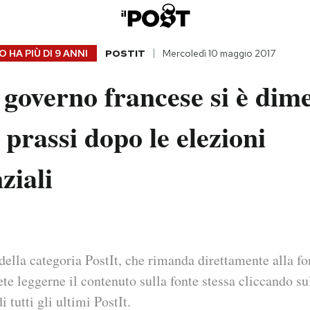
 HA PIÙ DI
9 ANNI
POSTIT
Mercoledì 10 maggio 2017
 governo francese si è dime
prassi dopo le elezioni
ziali
della categoria PostIt, che rimanda direttamente alla fo
ete leggerne il contenuto sulla fonte stessa cliccando sul
i tutti gli ultimi PostIt.