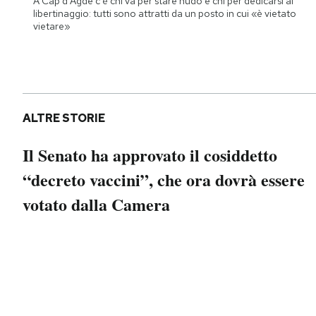
A Cap d'Agde c'è chi va per stare nudo e chi per dedicarsi al
Notifiche mobile
libertinaggio: tutti sono attratti da un posto in cui «è vietato
vietare»
Regala il Post
Hai bisogno di aiuto?
Esci
ALTRE STORIE
Il Senato ha approvato il cosiddetto
“decreto vaccini”, che ora dovrà essere
votato dalla Camera