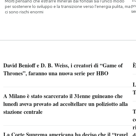
Tr
Molti pensano che estrarre minerali dai fondali sia l'unico modo
pr
per sostenere lo sviluppo e la transizione verso l'energia pulita, ma
se
ci sono rischi enormi
David Benioff e D. B. Weiss, i creatori di “Game of
È
Thrones”, faranno una nuova serie per HBO
L
T
A Milano è stato scarcerato il 31enne guineano che
lunedì aveva provato ad accoltellare un poliziotto alla
T
stazione centrale
c
r
La Corte Suprema americana ha deciso che il “travel
d