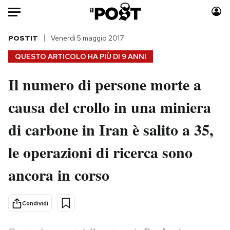
Auto
POSTIT
Venerdì 5 maggio 2017
QUESTO ARTICOLO HA PIÙ DI
9 ANNI
HOME
Il numero di persone morte a
Italia
Moda
causa del crollo in una miniera
Mondo
Libri
Politica
Consumismi
di carbone in Iran è salito a 35,
Tecnologia
Storie/Idee
Internet
Ok Boomer!
le operazioni di ricerca sono
Scienza
Media
ancora in corso
Cultura
Europa
Economia
Altrecose
Condividi
Sport
Mondiali calcio 2026