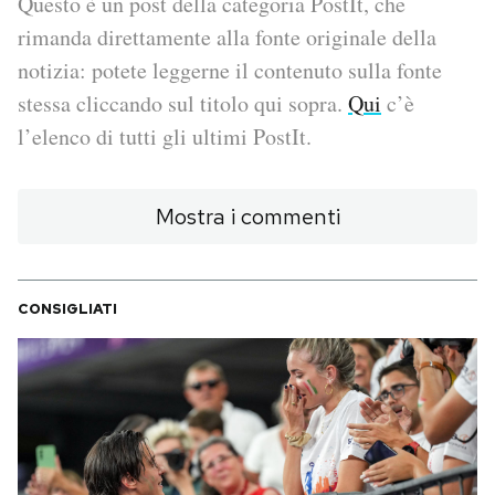
Questo è un post della categoria PostIt, che
rimanda direttamente alla fonte originale della
PODCAST
notizia: potete leggerne il contenuto sulla fonte
stessa cliccando sul titolo qui sopra.
Qui
c’è
NEWSLETTER
l’elenco di tutti gli ultimi PostIt.
I MIEI PREFERITI
Mostra i commenti
SHOP
CONSIGLIATI
CALENDARIO
AREA PERSONALE
Area Personale
Newsletter