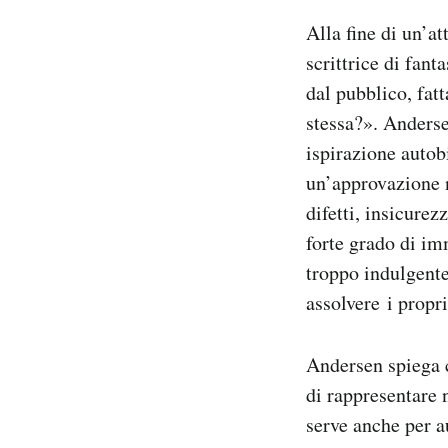
Alla fine di un’a
scrittrice di fan
dal pubblico, fat
stessa?». Anderse
ispirazione autob
un’approvazione n
difetti, insicurez
forte grado di im
troppo indulgente
assolvere i propri 
Andersen spiega c
di rappresentare n
serve anche per au