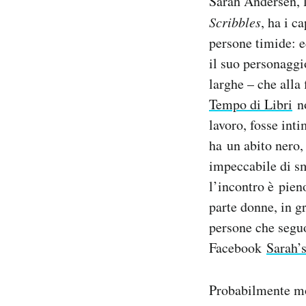
Sarah Andersen, l
Notifiche mobile
Scribbles
, ha i c
Regala il Post
persone timide: e
Hai bisogno di aiuto?
il suo personaggi
Esci
larghe – che alla 
Tempo di Libri
no
lavoro, fosse int
ha un abito nero, 
impeccabile di sm
l’incontro è pien
parte donne, in g
persone che seguo
Facebook
Sarah’s
Probabilmente mol