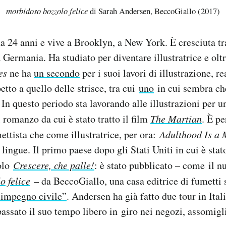
morbidoso bozzolo felice
di Sarah Andersen, BeccoGiallo (2017)
 24 anni e vive a Brooklyn, a New York. È cresciuta tra
 Germania. Ha studiato per diventare illustratrice e olt
es
ne ha
un secondo
per i suoi lavori di illustrazione, rea
etto a quello delle strisce, tra cui
uno
in cui sembra ch
 In questo periodo sta lavorando alle illustrazioni per u
 romanzo da cui è stato tratto il film
The Martian
. È p
tista che come illustratrice, per ora:
Adulthood Is a
 lingue. Il primo paese dopo gli Stati Uniti in cui è sta
tolo
Crescere, che palle!
: è stato pubblicato – come il 
o felice
– da BeccoGiallo, una casa editrice di fumetti 
 impegno civile”
. Andersen ha già fatto due tour in Ital
assato il suo tempo libero in giro nei negozi, assomig