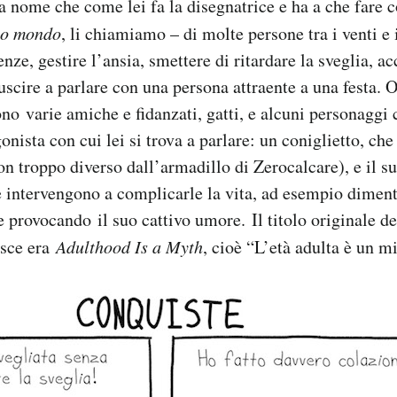
 nome che come lei fa la disegnatrice e ha a che fare 
mo mondo
, li chiamiamo – di molte persone tra i venti e 
enze, gestire l’ansia, smettere di ritardare la sveglia, ac
iuscire a parlare con una persona attraente a una festa. O
ono varie amiche e fidanzati, gatti, e alcuni personaggi
gonista con cui lei si trova a parlare: un coniglietto, che
on troppo diverso dall’armadillo di Zerocalcare), e il s
he intervengono a complicarle la vita, ad esempio dimen
 provocando il suo cattivo umore. Il titolo originale d
isce era
Adulthood Is a Myth
, cioè “L’età adulta è un mi