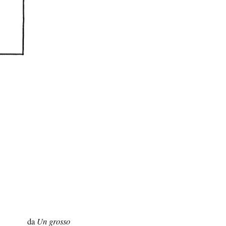
da
Un grosso