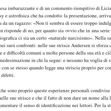
ttesa imbarazzante e di un commento riempitivo di Licia 
tasy e astrofisica che ha condotto la presentazione, arr
ta da un ragazzo: «Non ti sembra di essere troppo indul
n risponde di no, per quanto sia ovvio che in una serie d
iografica ci sia un certo «naturale narcisismo». Nella sa
ei suoi confronti: nelle sue strisce Andersen si sforza 
ze e difficoltà comuni a molte persone della sua età e ci
medesimazione in chi la segue: e nessuno ha voglia di se
 con se stesso quando legge una striscia proprio per co
difetti.
he sono proprio queste esperienze personali condivise 
elle sue strisce e che il fatto di non dare un nome alla 
mentare il senso di identificazione nei lettori. Per la s