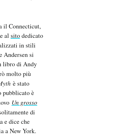
 il Connecticut,
re al
sito
dedicato
lizzati in stili
e Andersen si
n libro di Andy
erò molto più
 Myth
è stato
to pubblicato è
nuovo
Un grosso
solitamente di
ia e dice che
lia a New York.