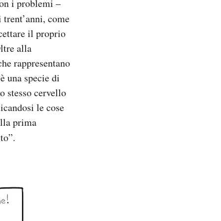
con i problemi –
i trent’anni, come
cettare il proprio
ltre alla
 che rappresentano
 è una specie di
uo stesso cervello
ticandosi le cose
ella prima
to”.