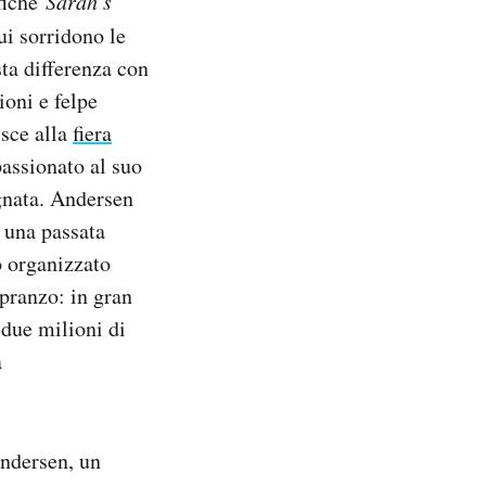
afiche
Sarah’s
ui sorridono le
ta differenza con
ioni e felpe
isce alla
fiera
assionato al suo
egnata. Andersen
e una passata
o organizzato
 pranzo: in gran
 due milioni di
a
Andersen, un