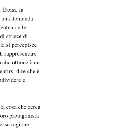
Troisi, la
iva una domanda
gente con te
i strisce di
la si percepisce
di rappresentare
ò che ottiene è un
ntirsi dire che è
ndividere e
la cosa che cerca
loro protagonista
tessa ragione