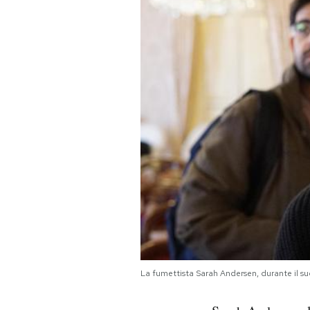
PODCAST
NEWSLETTER
I MIEI PREFERITI
SHOP
CALENDARIO
AREA PERSONALE
La fumettista Sarah Andersen, durante il s
Area Personale
Newsletter