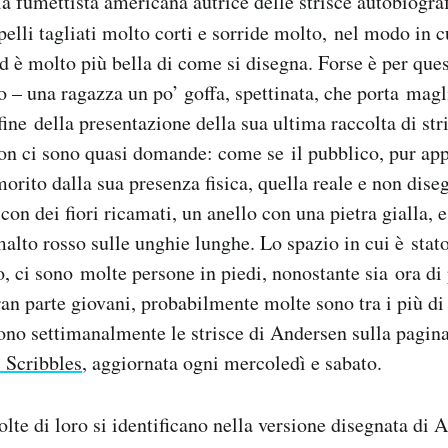
a fumettista americana autrice delle strisce autobiogr
apelli tagliati molto corti e sorride molto, nel modo in c
d è molto più bella di come si disegna. Forse è per ques
o – una ragazza un po’ goffa, spettinata, che porta magl
fine della presentazione della sua ultima raccolta di str
n ci sono quasi domande: come se il pubblico, pur app
imorito dalla sua presenza fisica, quella reale e non dis
con dei fiori ricamati, un anello con una pietra gialla, 
alto rosso sulle unghie lunghe. Lo spazio in cui è stat
o, ci sono molte persone in piedi, nonostante sia ora di
ran parte giovani, probabilmente molte sono tra i più di
no settimanalmente le strisce di Andersen sulla pagin
 Scribbles
, aggiornata ogni mercoledì e sabato.
te di loro si identificano nella versione disegnata di 