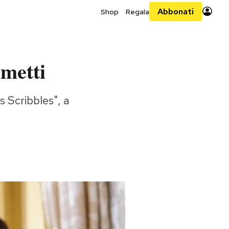
Abbonati
Shop
Regala
umetti
 Scribbles", a