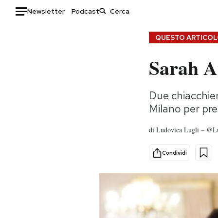
Newsletter
Podcast
Auto
QUESTO ARTICOLO
Sarah An
HOME
Italia
Moda
Due chiacchier
Mondo
Libri
Milano per pres
Politica
Consumismi
Tecnologia
Storie/Idee
di
Ludovica Lugli – @L
Internet
Ok Boomer!
Scienza
Media
Condividi
Cultura
Europa
Economia
Altrecose
Sport
Mondiali calcio 2026