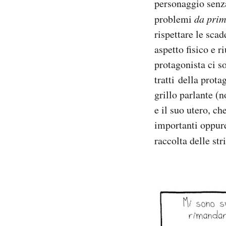
personaggio senza
problemi
da pri
rispettare le scad
aspetto fisico e r
protagonista ci s
tratti della prota
grillo parlante (n
e il suo utero, c
importanti oppure
raccolta delle str