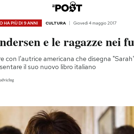
 HA PIÙ DI
9 ANNI
CULTURA
Giovedì 4 maggio 2017
dersen e le ragazze nei f
e con l'autrice americana che disegna "Sarah's
entare il suo nuovo libro italiano
udviclug