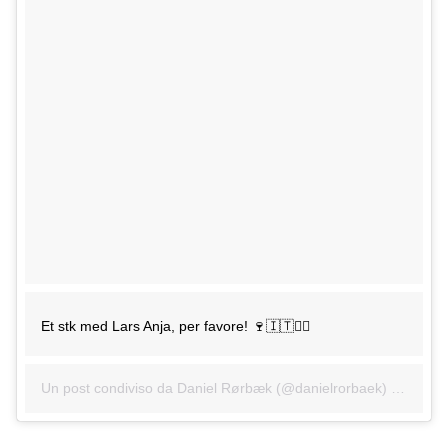
Et stk med Lars Anja, per favore! 🍷🇮🇹✌🏻️
Un post condiviso da Daniel Rørbæk (@danielrorbaek) in data: