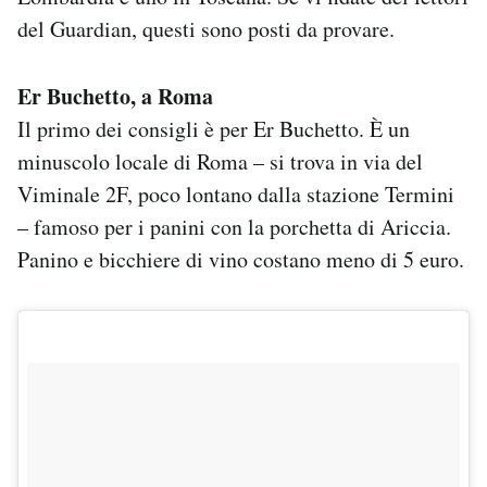
Notifiche mobile
del Guardian, questi sono posti da provare.
Regala il Post
Hai bisogno di aiuto?
Er Buchetto, a Roma
Esci
Il primo dei consigli è per Er Buchetto. È un
minuscolo locale di Roma – si trova in via del
Viminale 2F, poco lontano dalla stazione Termini
– famoso per i panini con la porchetta di Ariccia.
Panino e bicchiere di vino costano meno di 5 euro.