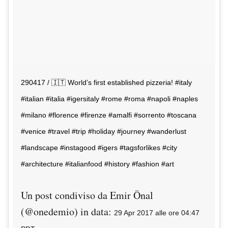
290417 / 🇮🇹 World’s first established pizzeria! #italy
#italian #italia #igersitaly #rome #roma #napoli #naples
#milano #florence #firenze #amalfi #sorrento #toscana
#venice #travel #trip #holiday #journey #wanderlust
#landscape #instagood #igers #tagsforlikes #city
#architecture #italianfood #history #fashion #art
Un post condiviso da Emir Önal
(@onedemio) in data:
29 Apr 2017 alle ore 04:47