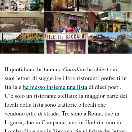
PODCAST
NEWSLETTER
I MIEI PREFERITI
Il quotidiano britannico
Guardian
ha chiesto ai
SHOP
suoi lettori di suggerire i loro ristoranti preferiti in
Italia e
ha messo insieme una lista
di dieci posti.
CALENDARIO
C’è solo un ristorante stellato: la maggior parte dei
locali della lista sono trattorie o locali che
AREA PERSONALE
vendono cibo di strada. Tre sono a Roma, due in
Liguria, due in Campania, uno in Umbria, uno in
Area Personale
Newsletter
Lombardia e uno in Toscana. Se vi fidate dei lettori