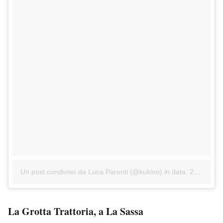
Un post condiviso da Luca Parenti (@kukino)
in data:
29 Gen 2017 alle ore 04:06 PST
La Grotta Trattoria, a La Sassa