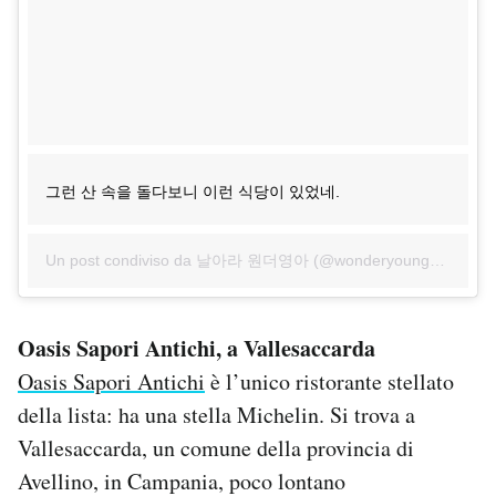
그런 산 속을 돌다보니 이런 식당이 있었네.
Un post condiviso da 날아라 원더영아 (@wonderyoungah) in data:
Oasis Sapori Antichi, a Vallesaccarda
Oasis Sapori Antichi
è l’unico ristorante stellato
della lista: ha una stella Michelin. Si trova a
Vallesaccarda, un comune della provincia di
Avellino, in Campania, poco lontano