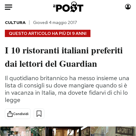
Auto
CULTURA
Giovedì 4 maggio 2017
QUESTO ARTICOLO HA PIÙ DI
9 ANNI
HOME
I 10 ristoranti italiani preferiti
Italia
Moda
dai lettori del Guardian
Mondo
Libri
Politica
Consumismi
Il quotidiano britannico ha messo insieme una
Tecnologia
Storie/Idee
lista di consigli su dove mangiare quando si è
Internet
Ok Boomer!
in vacanza in Italia, ma dovete fidarvi di chi lo
Scienza
Media
legge
Cultura
Europa
Economia
Altrecose
Condividi
Sport
Mondiali calcio 2026