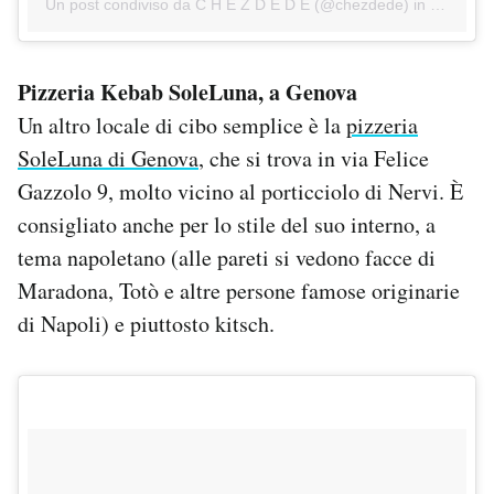
Un post condiviso da C H E Z D E D E (@chezdede) in data:
3 A
Pizzeria Kebab SoleLuna, a Genova
Un altro locale di cibo semplice è la
pizzeria
SoleLuna di Genova
, che si trova in via Felice
Gazzolo 9, molto vicino al porticciolo di Nervi. È
consigliato anche per lo stile del suo interno, a
tema napoletano (alle pareti si vedono facce di
Maradona, Totò e altre persone famose originarie
di Napoli) e piuttosto kitsch.