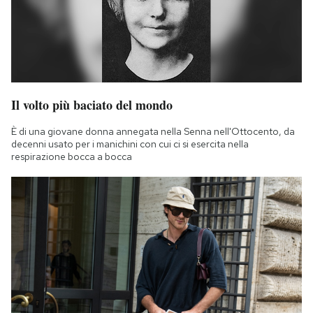
Il volto più baciato del mondo
È di una giovane donna annegata nella Senna nell'Ottocento, da
decenni usato per i manichini con cui ci si esercita nella
respirazione bocca a bocca