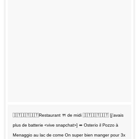
🇮🇹🇮🇹🇮🇹Restaurant 🍴 de midi 🇮🇹🇮🇹🇮🇹 [j’avais
plus de batterie <vive snapchat>] ⇴ Osterio il Pozzo à
Menaggio au lac de come On super bien manger pour 3x