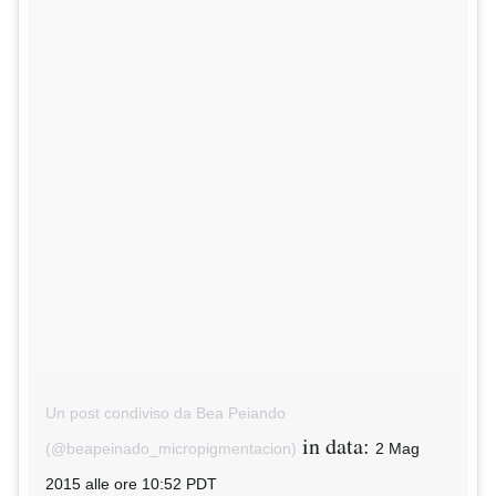
Un post condiviso da Bea Peiando
in data:
(@beapeinado_micropigmentacion)
2 Mag
2015 alle ore 10:52 PDT