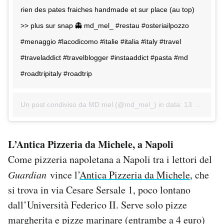
rien des pates fraiches handmade et sur place (au top)
>> plus sur snap 👻 md_mel_ #restau #osteriailpozzo
#menaggio #lacodicomo #italie #italia #italy #travel
#traveladdict #travelblogger #instaaddict #pasta #md
#roadtripitaly #roadtrip
Un post condiviso da MD mel (@md_mel_) in data:
13 Ago 2016 alle ore 08:35 PDT
L’Antica Pizzeria da Michele, a Napoli
Come pizzeria napoletana a Napoli tra i lettori del
Guardian
vince l’
Antica Pizzeria da Michele
, che
si trova in via Cesare Sersale 1, poco lontano
dall’Università Federico II. Serve solo pizze
margherita e pizze marinare (entrambe a 4 euro)