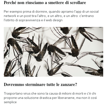
Perché non riusciamo a smettere di scrollare
Notifiche mobile
Regala il Post
Per esempio prima di dormire, quando apriamo l'app di un social
network e un post tira l'altro, e un altro, e un altro: c'entrano
Hai bisogno di aiuto?
l'istinto di sopravvivenza e il web design
Esci
Dovremmo sterminare tutte le zanzare?
Trasportano virus che sono la causa di milioni di morti e c'è chi
propone una soluzione drastica per liberarsene, ma non è così
semplice