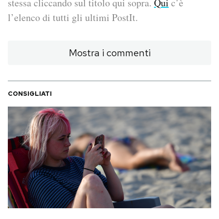
stessa cliccando sul titolo qui sopra.
Qui
c’è
l’elenco di tutti gli ultimi PostIt.
PODCAST
Mostra i commenti
NEWSLETTER
I MIEI PREFERITI
CONSIGLIATI
SHOP
CALENDARIO
AREA PERSONALE
Area Personale
Newsletter