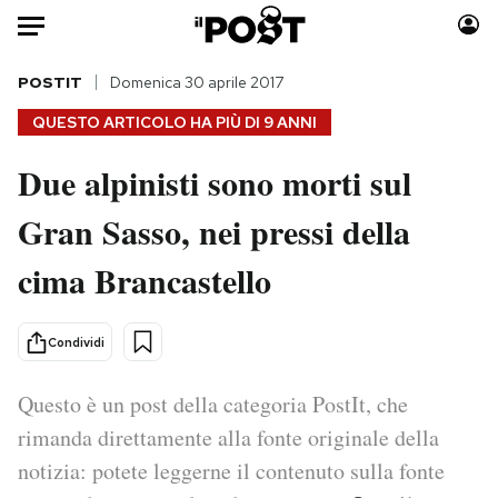
Auto
POSTIT
Domenica 30 aprile 2017
QUESTO ARTICOLO HA PIÙ DI
9 ANNI
HOME
Due alpinisti sono morti sul
Italia
Moda
Gran Sasso, nei pressi della
Mondo
Libri
Politica
Consumismi
cima Brancastello
Tecnologia
Storie/Idee
Internet
Ok Boomer!
Condividi
Scienza
Media
Cultura
Europa
Questo è un post della categoria PostIt, che
Economia
Altrecose
rimanda direttamente alla fonte originale della
Sport
Mondiali calcio 2026
notizia: potete leggerne il contenuto sulla fonte