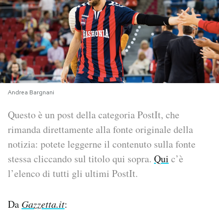
PODCAST
NEWSLETTER
I MIEI PREFERITI
Andrea Bargnani
Questo è un post della categoria PostIt, che
SHOP
rimanda direttamente alla fonte originale della
notizia: potete leggerne il contenuto sulla fonte
CALENDARIO
stessa cliccando sul titolo qui sopra.
Qui
c’è
l’elenco di tutti gli ultimi PostIt.
AREA PERSONALE
Area Personale
Da
Gazzetta.it
:
Newsletter