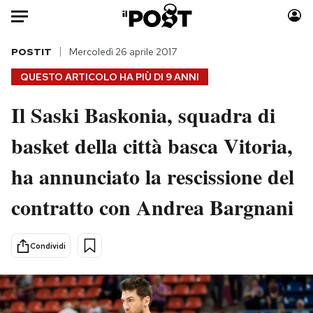
Auto
POSTIT
Mercoledì 26 aprile 2017
QUESTO ARTICOLO HA PIÙ DI
9 ANNI
HOME
Il Saski Baskonia, squadra di
Italia
Moda
basket della città basca Vitoria,
Mondo
Libri
Politica
Consumismi
ha annunciato la rescissione del
Tecnologia
Storie/Idee
Internet
Ok Boomer!
contratto con Andrea Bargnani
Scienza
Media
Cultura
Europa
Condividi
Economia
Altrecose
Sport
Mondiali calcio 2026