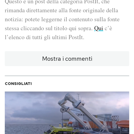
Questo è un post della categoria PostIt, che
rimanda direttamente alla fonte originale della
PODCAST
notizia: potete leggerne il contenuto sulla fonte
stessa cliccando sul titolo qui sopra.
Qui
c’è
NEWSLETTER
l’elenco di tutti gli ultimi PostIt.
I MIEI PREFERITI
Mostra i commenti
SHOP
CONSIGLIATI
CALENDARIO
AREA PERSONALE
Area Personale
Newsletter