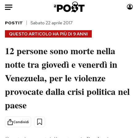
Auto
POSTIT
Sabato 22 aprile 2017
QUESTO ARTICOLO HA PIÙ DI
9 ANNI
HOME
12 persone sono morte nella
Italia
Moda
notte tra giovedì e venerdì in
Mondo
Libri
Politica
Consumismi
Venezuela, per le violenze
Tecnologia
Storie/Idee
Internet
Ok Boomer!
provocate dalla crisi politica nel
Scienza
Media
paese
Cultura
Europa
Economia
Altrecose
Condividi
Sport
Mondiali calcio 2026