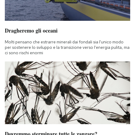
Notifiche mobile
Regala il Post
Hai bisogno di aiuto?
Esci
Dragheremo gli oceani
Molti pensano che estrarre minerali dai fondali sia l'unico modo
per sostenere lo sviluppo e la transizione verso l'energia pulita, ma
ci sono rischi enormi
Dovremmo sterminare tutte le zanzare?