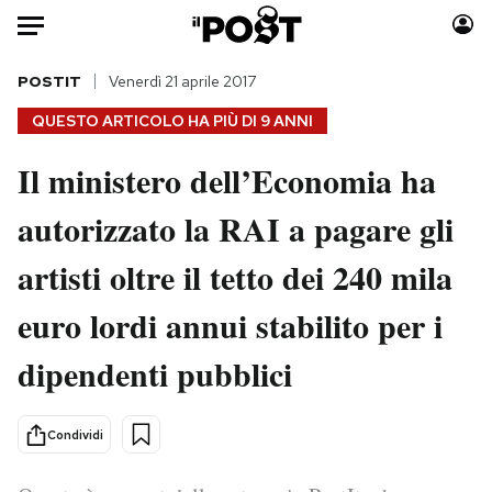
Auto
POSTIT
Venerdì 21 aprile 2017
QUESTO ARTICOLO HA PIÙ DI
9 ANNI
HOME
Il ministero dell’Economia ha
Italia
Moda
autorizzato la RAI a pagare gli
Mondo
Libri
Politica
Consumismi
artisti oltre il tetto dei 240 mila
Tecnologia
Storie/Idee
Internet
Ok Boomer!
euro lordi annui stabilito per i
Scienza
Media
dipendenti pubblici
Cultura
Europa
Economia
Altrecose
Condividi
Sport
Mondiali calcio 2026