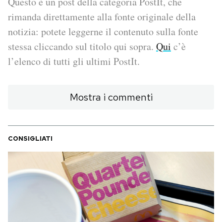
Questo è un post della categoria PostIt, che
rimanda direttamente alla fonte originale della
PODCAST
notizia: potete leggerne il contenuto sulla fonte
stessa cliccando sul titolo qui sopra.
Qui
c’è
NEWSLETTER
l’elenco di tutti gli ultimi PostIt.
I MIEI PREFERITI
Mostra i commenti
SHOP
CONSIGLIATI
CALENDARIO
AREA PERSONALE
Area Personale
Newsletter