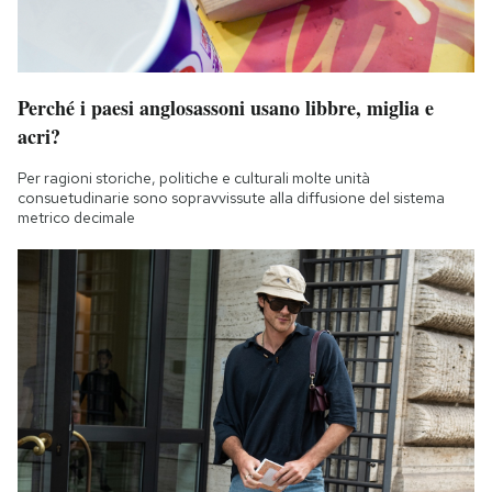
Notifiche mobile
Regala il Post
Hai bisogno di aiuto?
Esci
Perché i paesi anglosassoni usano libbre, miglia e
acri?
Per ragioni storiche, politiche e culturali molte unità
consuetudinarie sono sopravvissute alla diffusione del sistema
metrico decimale