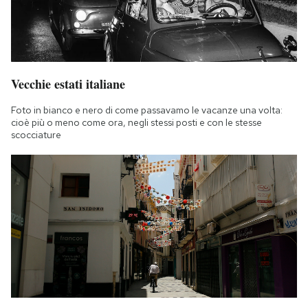
Notifiche mobile
Regala il Post
Hai bisogno di aiuto?
Esci
Vecchie estati italiane
Foto in bianco e nero di come passavamo le vacanze una volta:
cioè più o meno come ora, negli stessi posti e con le stesse
scocciature