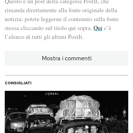
Questo è un post della categoria PostIt, che
rimanda direttamente alla fonte originale della
PODCAST
notizia: potete leggerne il contenuto sulla fonte
stessa cliccando sul titolo qui sopra.
Qui
c’è
NEWSLETTER
l’elenco di tutti gli ultimi PostIt.
I MIEI PREFERITI
Mostra i commenti
SHOP
CONSIGLIATI
CALENDARIO
AREA PERSONALE
Area Personale
Newsletter