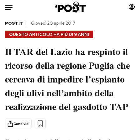
Auto
POSTIT
Giovedì 20 aprile 2017
QUESTO ARTICOLO HA PIÙ DI
9 ANNI
HOME
Il TAR del Lazio ha respinto il
Italia
Moda
ricorso della regione Puglia che
Mondo
Libri
Politica
Consumismi
cercava di impedire l’espianto
Tecnologia
Storie/Idee
Internet
Ok Boomer!
degli ulivi nell’ambito della
Scienza
Media
realizzazione del gasdotto TAP
Cultura
Europa
Economia
Altrecose
Condividi
Sport
Mondiali calcio 2026