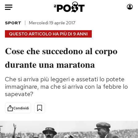
Auto
SPORT
Mercoledì 19 aprile 2017
QUESTO ARTICOLO HA PIÙ DI
9 ANNI
HOME
Cose che succedono al corpo
Italia
Moda
durante una maratona
Mondo
Libri
Politica
Consumismi
Che si arriva più leggeri e assetati lo potete
Tecnologia
Storie/Idee
immaginare, ma che si arriva con la febbre lo
Internet
Ok Boomer!
sapevate?
Scienza
Media
Cultura
Europa
Condividi
Economia
Altrecose
Sport
Mondiali calcio 2026