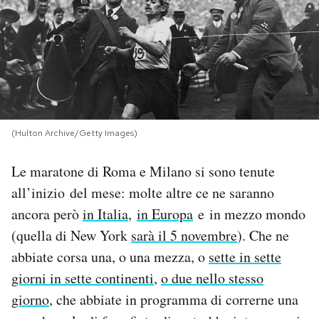
PODCAST
NEWSLETTER
I MIEI PREFERITI
(Hulton Archive/Getty Images)
Le maratone di Roma e Milano si sono tenute
SHOP
all’inizio del mese: molte altre ce ne saranno
ancora però
in Italia
,
in Europa
e in mezzo mondo
CALENDARIO
(quella di New York
sarà il 5 novembre
). Che ne
abbiate corsa una, o una mezza, o
sette in sette
AREA PERSONALE
giorni in sette continenti
,
o due nello stesso
Area Personale
giorno
, che abbiate in programma di correrne una
Newsletter