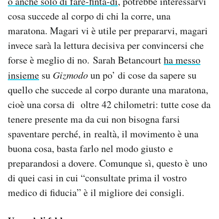
o anche solo di fare-finta-di
, potrebbe interessarvi
Notifiche mobile
cosa succede al corpo di chi la corre, una
Regala il Post
maratona. Magari vi è utile per prepararvi, magari
Hai bisogno di aiuto?
invece sarà la lettura decisiva per convincersi che
Esci
forse è meglio di no. Sarah Betancourt
ha messo
insieme
su
Gizmodo
un po’ di cose da sapere su
quello che succede al corpo durante una maratona,
cioè una corsa di oltre 42 chilometri: tutte cose da
tenere presente ma da cui non bisogna farsi
spaventare perché, in realtà, il movimento è una
buona cosa, basta farlo nel modo giusto e
preparandosi a dovere. Comunque sì, questo è uno
di quei casi in cui “consultate prima il vostro
medico di fiducia” è il migliore dei consigli.