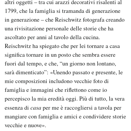
altri oggetti – tra cui arazzi decorativi risalenti al
Notifiche mobile
1799, che la famiglia si tramanda di generazione
Regala il Post
in generazione – che Reischwitz fotografa creando
Hai bisogno di aiuto?
una rivisitazione personale delle storie che ha
Esci
ascoltato per anni al tavolo della cucina.
Reischwitz ha spiegato che per lei tornare a casa
significa tornare in un posto che sembra essere
fuori dal tempo, e che, “un giorno non lontano,
sarà dimenticato”: «Unendo passato e presente, le
mie composizioni includono vecchie foto di
famiglia e immagini che riflettono come io
percepisco la mia eredità oggi. Più di tutto, la vera
essenza di
casa
per me è raccogliersi a tavola per
mangiare con famiglia e amici e condividere storie
vecchie e nuove».