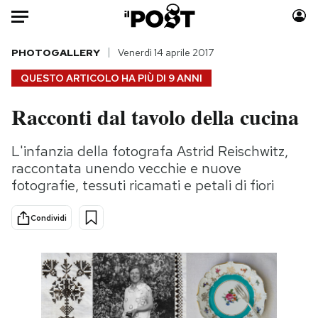
Auto
PHOTOGALLERY
Venerdì 14 aprile 2017
QUESTO ARTICOLO HA PIÙ DI
9 ANNI
HOME
Racconti dal tavolo della cucina
Italia
Moda
Mondo
Libri
L'infanzia della fotografa Astrid Reischwitz,
Politica
Consumismi
raccontata unendo vecchie e nuove
Tecnologia
Storie/Idee
fotografie, tessuti ricamati e petali di fiori
Internet
Ok Boomer!
Condividi
Scienza
Media
Cultura
Europa
Economia
Altrecose
Sport
Mondiali calcio 2026