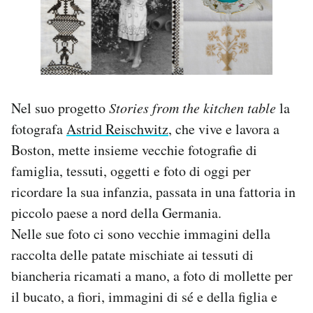
PODCAST
NEWSLETTER
Nel suo progetto
Stories from the kitchen table
la
I MIEI PREFERITI
fotografa
Astrid Reischwitz
, che vive e lavora a
Boston, mette insieme vecchie fotografie di
SHOP
famiglia, tessuti, oggetti e foto di oggi per
ricordare la sua infanzia, passata in una fattoria in
piccolo paese a nord della Germania.
CALENDARIO
Nelle sue foto ci sono vecchie immagini della
raccolta delle patate mischiate ai tessuti di
AREA PERSONALE
biancheria ricamati a mano, a foto di mollette per
Area Personale
il bucato, a fiori, immagini di sé e della figlia e
Newsletter