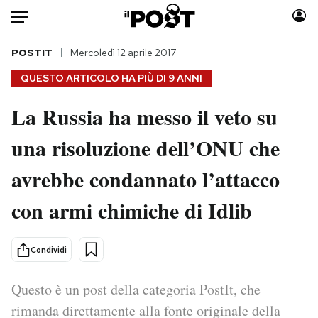
Auto
POSTIT
Mercoledì 12 aprile 2017
QUESTO ARTICOLO HA PIÙ DI
9 ANNI
HOME
La Russia ha messo il veto su
Italia
Moda
una risoluzione dell’ONU che
Mondo
Libri
Politica
Consumismi
avrebbe condannato l’attacco
Tecnologia
Storie/Idee
Internet
Ok Boomer!
con armi chimiche di Idlib
Scienza
Media
Cultura
Europa
Condividi
Economia
Altrecose
Sport
Mondiali calcio 2026
Questo è un post della categoria PostIt, che
rimanda direttamente alla fonte originale della