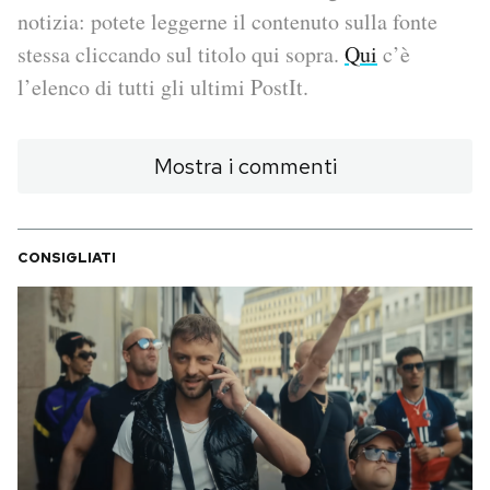
notizia: potete leggerne il contenuto sulla fonte
PODCAST
stessa cliccando sul titolo qui sopra.
Qui
c’è
l’elenco di tutti gli ultimi PostIt.
NEWSLETTER
Mostra i commenti
I MIEI PREFERITI
CONSIGLIATI
SHOP
CALENDARIO
AREA PERSONALE
Area Personale
Newsletter