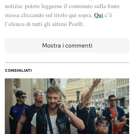
notizia: potete leggerne il contenuto sulla fonte
PODCAST
stessa cliccando sul titolo qui sopra.
Qui
c’è
l’elenco di tutti gli ultimi PostIt.
NEWSLETTER
Mostra i commenti
I MIEI PREFERITI
CONSIGLIATI
SHOP
CALENDARIO
AREA PERSONALE
Area Personale
Newsletter