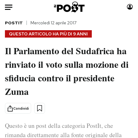
Auto
POSTIT
Mercoledì 12 aprile 2017
QUESTO ARTICOLO HA PIÙ DI
9 ANNI
HOME
Il Parlamento del Sudafrica ha
Italia
Moda
rinviato il voto sulla mozione di
Mondo
Libri
Politica
Consumismi
sfiducia contro il presidente
Tecnologia
Storie/Idee
Internet
Ok Boomer!
Zuma
Scienza
Media
Cultura
Europa
Condividi
Economia
Altrecose
Sport
Mondiali calcio 2026
Questo è un post della categoria PostIt, che
rimanda direttamente alla fonte originale della