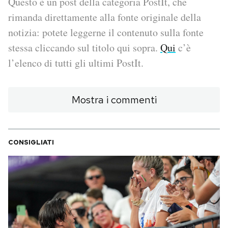
Questo è un post della categoria PostIt, che
rimanda direttamente alla fonte originale della
PODCAST
notizia: potete leggerne il contenuto sulla fonte
stessa cliccando sul titolo qui sopra.
Qui
c’è
NEWSLETTER
l’elenco di tutti gli ultimi PostIt.
I MIEI PREFERITI
Mostra i commenti
SHOP
CONSIGLIATI
CALENDARIO
AREA PERSONALE
Area Personale
Newsletter