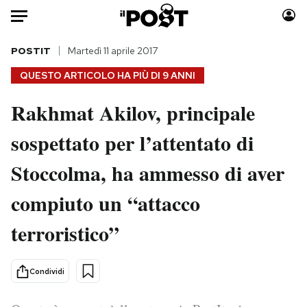
Auto
POSTIT
Martedì 11 aprile 2017
QUESTO ARTICOLO HA PIÙ DI
9 ANNI
HOME
Rakhmat Akilov, principale
Italia
Moda
sospettato per l’attentato di
Mondo
Libri
Politica
Consumismi
Stoccolma, ha ammesso di aver
Tecnologia
Storie/Idee
Internet
Ok Boomer!
compiuto un “attacco
Scienza
Media
terroristico”
Cultura
Europa
Economia
Altrecose
Condividi
Sport
Mondiali calcio 2026