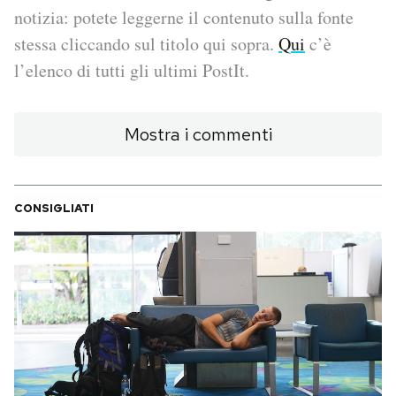
notizia: potete leggerne il contenuto sulla fonte
PODCAST
stessa cliccando sul titolo qui sopra.
Qui
c’è
l’elenco di tutti gli ultimi PostIt.
NEWSLETTER
Mostra i commenti
I MIEI PREFERITI
CONSIGLIATI
SHOP
CALENDARIO
AREA PERSONALE
Area Personale
Newsletter