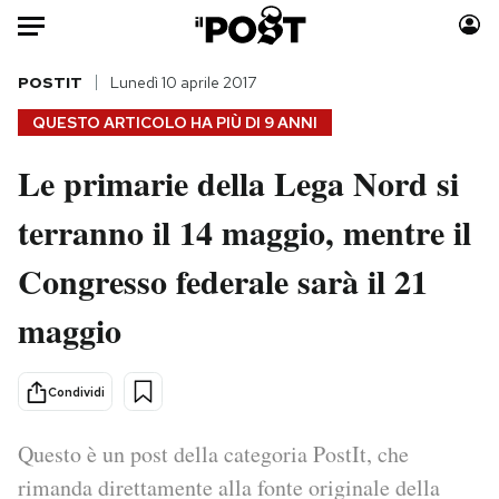
Auto
POSTIT
Lunedì 10 aprile 2017
QUESTO ARTICOLO HA PIÙ DI
9 ANNI
HOME
Le primarie della Lega Nord si
Italia
Moda
terranno il 14 maggio, mentre il
Mondo
Libri
Politica
Consumismi
Congresso federale sarà il 21
Tecnologia
Storie/Idee
Internet
Ok Boomer!
maggio
Scienza
Media
Cultura
Europa
Condividi
Economia
Altrecose
Sport
Mondiali calcio 2026
Questo è un post della categoria PostIt, che
rimanda direttamente alla fonte originale della