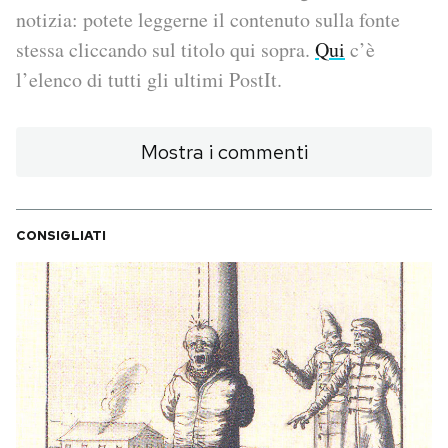
notizia: potete leggerne il contenuto sulla fonte
PODCAST
stessa cliccando sul titolo qui sopra.
Qui
c’è
l’elenco di tutti gli ultimi PostIt.
NEWSLETTER
Mostra i commenti
I MIEI PREFERITI
CONSIGLIATI
SHOP
CALENDARIO
AREA PERSONALE
Area Personale
Newsletter