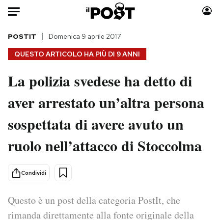
Auto
POSTIT
Domenica 9 aprile 2017
QUESTO ARTICOLO HA PIÙ DI
9 ANNI
HOME
La polizia svedese ha detto di
Italia
Moda
aver arrestato un’altra persona
Mondo
Libri
Politica
Consumismi
sospettata di avere avuto un
Tecnologia
Storie/Idee
Internet
Ok Boomer!
ruolo nell’attacco di Stoccolma
Scienza
Media
Cultura
Europa
Condividi
Economia
Altrecose
Sport
Mondiali calcio 2026
Questo è un post della categoria PostIt, che
rimanda direttamente alla fonte originale della