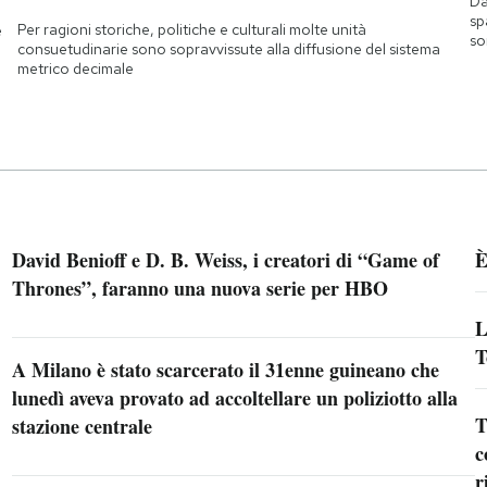
Da
sp
Per ragioni storiche, politiche e culturali molte unità
e
so
consuetudinarie sono sopravvissute alla diffusione del sistema
metrico decimale
David Benioff e D. B. Weiss, i creatori di “Game of
È
Thrones”, faranno una nuova serie per HBO
L
T
A Milano è stato scarcerato il 31enne guineano che
lunedì aveva provato ad accoltellare un poliziotto alla
T
stazione centrale
c
r