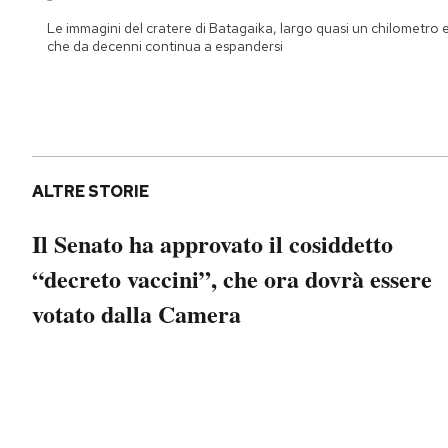
Notifiche mobile
Le immagini del cratere di Batagaika, largo quasi un chilometro 
Regala il Post
che da decenni continua a espandersi
Hai bisogno di aiuto?
Esci
ALTRE STORIE
Il Senato ha approvato il cosiddetto
“decreto vaccini”, che ora dovrà essere
votato dalla Camera