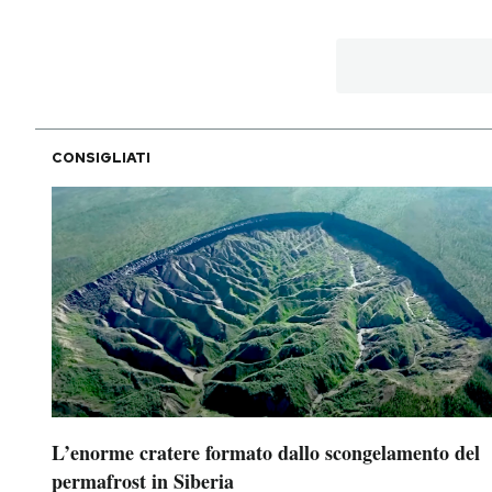
PODCAST
NEWSLETTER
CONSIGLIATI
I MIEI PREFERITI
SHOP
CALENDARIO
AREA PERSONALE
L’enorme cratere formato dallo scongelamento del
Area Personale
permafrost in Siberia
Newsletter