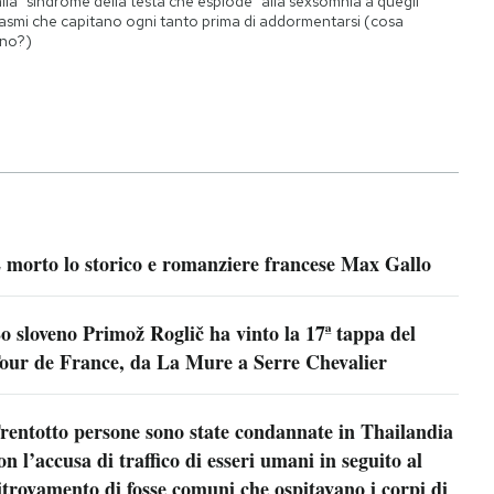
lla "sindrome della testa che esplode" alla sexsomnia a quegli
asmi che capitano ogni tanto prima di addormentarsi (cosa
no?)
 morto lo storico e romanziere francese Max Gallo
o sloveno Primož Roglič ha vinto la 17ª tappa del
our de France, da La Mure a Serre Chevalier
rentotto persone sono state condannate in Thailandia
on l’accusa di traffico di esseri umani in seguito al
itrovamento di fosse comuni che ospitavano i corpi di