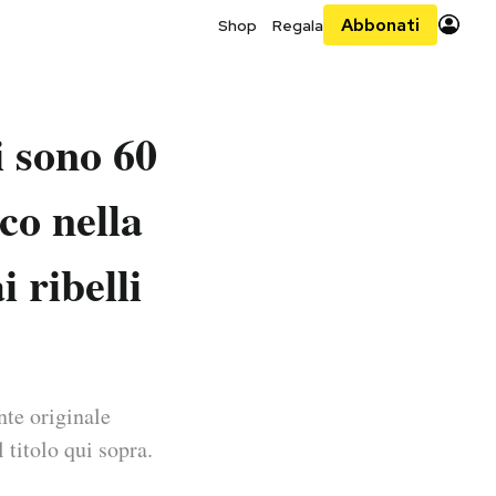
Abbonati
Shop
Regala
 sono 60
co nella
i ribelli
nte originale
 titolo qui sopra.