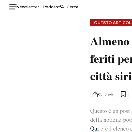
Newsletter
Podcast
Auto
QUESTO ARTICOLO
Almeno 
HOME
Italia
Moda
feriti p
Mondo
Libri
Politica
Consumismi
città sir
Tecnologia
Storie/Idee
Internet
Ok Boomer!
Scienza
Media
Condividi
Cultura
Europa
Economia
Altrecose
Questo è un post 
Sport
Mondiali calcio 2026
della notizia: pot
Qui
c’è l’elenco d