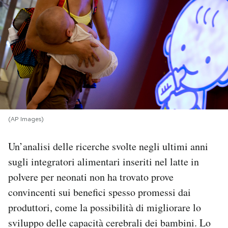
PODCAST
NEWSLETTER
I MIEI PREFERITI
(AP Images)
SHOP
Un’analisi delle ricerche svolte negli ultimi anni
CALENDARIO
sugli integratori alimentari inseriti nel latte in
polvere per neonati non ha trovato prove
AREA PERSONALE
convincenti sui benefici spesso promessi dai
produttori, come la possibilità di migliorare lo
Area Personale
sviluppo delle capacità cerebrali dei bambini. Lo
Newsletter