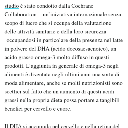
studio
è stato condotto dalla Cochrane
Notifiche mobile
Regala il Post
Collaboration – un’iniziativa internazionale senza
Hai bisogno di aiuto?
scopo di lucro che si occupa della valutazione
Esci
delle attività sanitarie e della loro sicurezza –
occupandosi in particolare della presenza nel latte
in polvere del DHA (acido docosaesaenoico), un
acido grasso omega-3 molto diffuso in questi
prodotti. L’aggiunta in generale di omega-3 negli
alimenti è diventata negli ultimi anni una sorta di
moda alimentare, anche se molti nutrizionisti sono
scettici sul fatto che un aumento di questi acidi
grassi nella propria dieta possa portare a tangibili
benefici per cervello e cuore.
Il DHA si accumula nel cervello e nella retina del