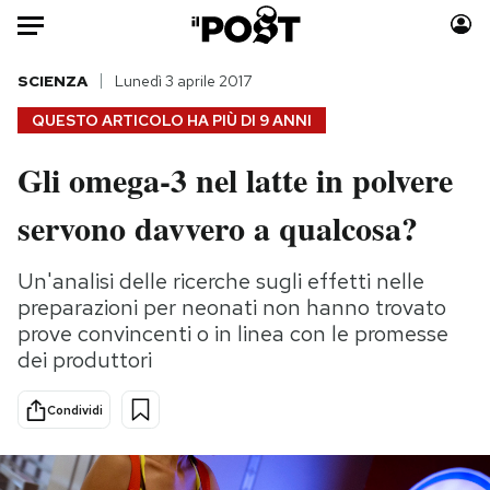
Auto
SCIENZA
Lunedì 3 aprile 2017
QUESTO ARTICOLO HA PIÙ DI
9 ANNI
HOME
Gli omega-3 nel latte in polvere
Italia
Moda
servono davvero a qualcosa?
Mondo
Libri
Politica
Consumismi
Un'analisi delle ricerche sugli effetti nelle
Tecnologia
Storie/Idee
preparazioni per neonati non hanno trovato
Internet
Ok Boomer!
prove convincenti o in linea con le promesse
Scienza
Media
dei produttori
Cultura
Europa
Economia
Altrecose
Condividi
Sport
Mondiali calcio 2026