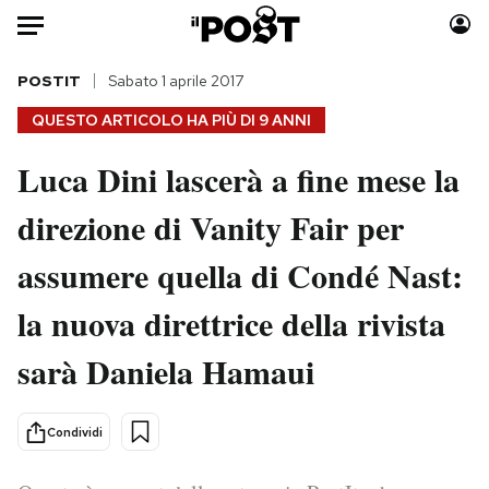
Auto
POSTIT
Sabato 1 aprile 2017
QUESTO ARTICOLO HA PIÙ DI
9 ANNI
HOME
Luca Dini lascerà a fine mese la
Italia
Moda
direzione di Vanity Fair per
Mondo
Libri
Politica
Consumismi
assumere quella di Condé Nast:
Tecnologia
Storie/Idee
Internet
Ok Boomer!
la nuova direttrice della rivista
Scienza
Media
sarà Daniela Hamaui
Cultura
Europa
Economia
Altrecose
Condividi
Sport
Mondiali calcio 2026