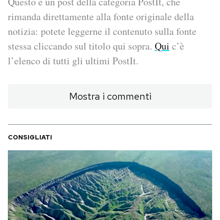
Questo è un post della categoria PostIt, che
rimanda direttamente alla fonte originale della
PODCAST
notizia: potete leggerne il contenuto sulla fonte
stessa cliccando sul titolo qui sopra.
Qui
c’è
NEWSLETTER
l’elenco di tutti gli ultimi PostIt.
I MIEI PREFERITI
Mostra i commenti
SHOP
CONSIGLIATI
CALENDARIO
AREA PERSONALE
Area Personale
Newsletter