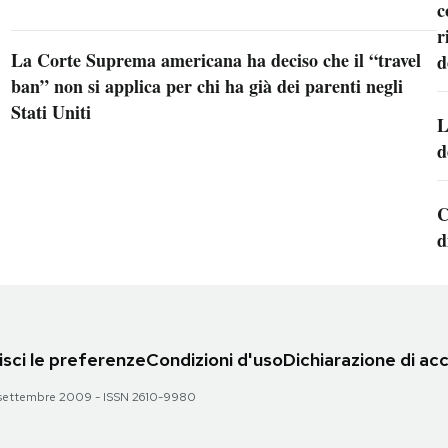
c
r
La Corte Suprema americana ha deciso che il “travel
d
ban” non si applica per chi ha già dei parenti negli
Stati Uniti
L
d
C
d
sci le preferenze
Condizioni d'uso
Dichiarazione di acc
 28 settembre 2009 - ISSN 2610-9980