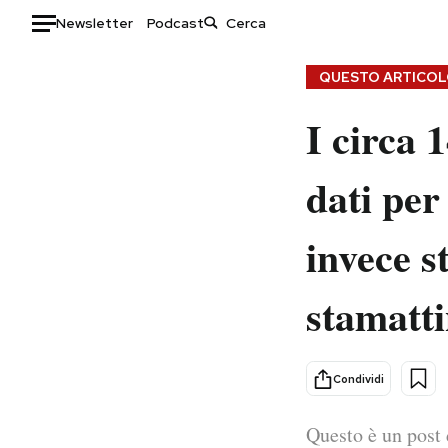
Newsletter
Podcast
Auto
QUESTO ARTICOLO
I circa 
HOME
Italia
Moda
dati per
Mondo
Libri
Politica
Consumismi
invece s
Tecnologia
Storie/Idee
Internet
Ok Boomer!
stamatti
Scienza
Media
Cultura
Europa
Economia
Altrecose
Condividi
Sport
Mondiali calcio 2026
Questo è un post 