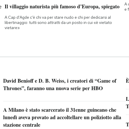
A 
e
Il villaggio naturista più famoso d’Europa, spiegato
e 
A Cap d'Agde c'è chi va per stare nudo e chi per dedicarsi al
libertinaggio: tutti sono attratti da un posto in cui «è vietato
vietare»
David Benioff e D. B. Weiss, i creatori di “Game of
È
Thrones”, faranno una nuova serie per HBO
L
T
A Milano è stato scarcerato il 31enne guineano che
lunedì aveva provato ad accoltellare un poliziotto alla
T
stazione centrale