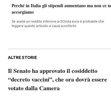
Notifiche mobile
Perché in Italia gli stipendi aumentano ma non ce n
Regala il Post
accorgiamo
Hai bisogno di aiuto?
Se avete un reddito inferiore ai 50mila euro è probabile che
Esci
leggere questo articolo vi causi sconforto
ALTRE STORIE
Il Senato ha approvato il cosiddetto
“decreto vaccini”, che ora dovrà essere
votato dalla Camera