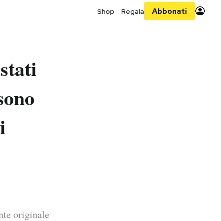
Abbonati
Shop
Regala
stati
 sono
i
nte originale