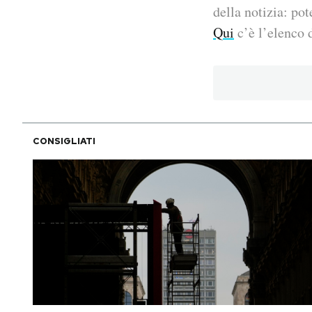
della notizia: pot
PODCAST
Qui
c’è l’elenco d
NEWSLETTER
I MIEI PREFERITI
CONSIGLIATI
SHOP
CALENDARIO
AREA PERSONALE
Area Personale
Newsletter