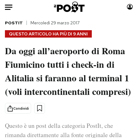
Auto
POSTIT
Mercoledì 29 marzo 2017
QUESTO ARTICOLO HA PIÙ DI
9 ANNI
HOME
Da oggi all’aeroporto di Roma
Italia
Moda
Fiumicino tutti i check-in di
Mondo
Libri
Politica
Consumismi
Alitalia si faranno al terminal 1
Tecnologia
Storie/Idee
Internet
Ok Boomer!
(voli intercontinentali compresi)
Scienza
Media
Cultura
Europa
Condividi
Economia
Altrecose
Sport
Mondiali calcio 2026
Questo è un post della categoria PostIt, che
rimanda direttamente alla fonte originale della