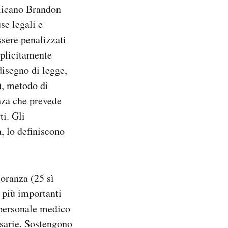
blicano Brandon
se legali e
ssere penalizzati
splicitamente
disegno di legge,
), metodo di
nza che prevede
ti. Gli
, lo definiscono
ioranza (25 sì
 più importanti
l personale medico
ssarie. Sostengono