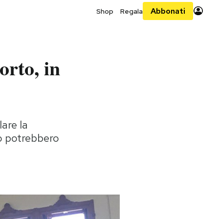
Abbonati
Shop
Regala
orto, in
lare la
ro potrebbero