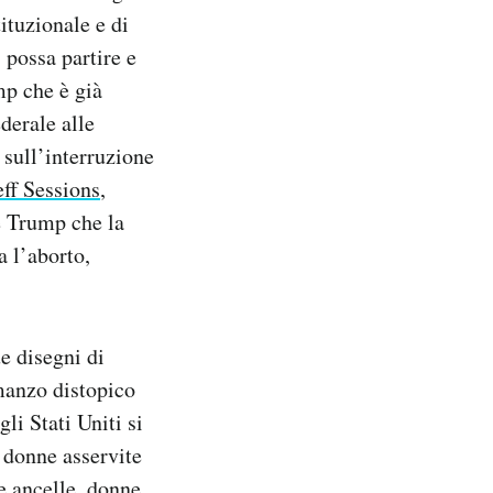
tituzionale e di
 possa partire e
mp che è già
derale alle
 sull’interruzione
eff Sessions
,
e Trump che la
a l’aborto,
e disegni di
omanzo distopico
li Stati Uniti si
e donne asservite
le ancelle, donne