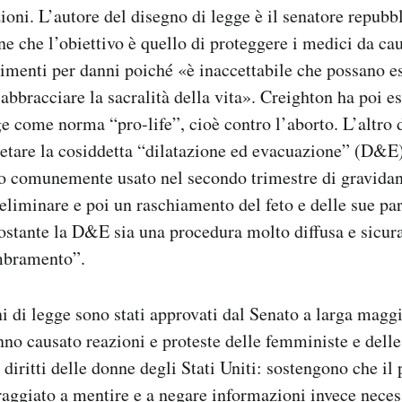
ioni. L’autore del disegno di legge è il senatore repub
ne che l’obiettivo è quello di proteggere i medici da cau
rcimenti per danni poiché «è inaccettabile che possano e
 abbracciare la sacralità della vita». Creighton ha poi e
ge come norma “pro-life”, cioè contro l’aborto. L’altro 
ietare la cosiddetta “dilatazione ed evacuazione” (D&E
to comunemente usato nel secondo trimestre di gravida
eliminare e poi un raschiamento del feto e delle sue par
nostante la D&E sia una procedura molto diffusa e sicura
mbramento”.
i di legge sono stati approvati dal Senato a larga magg
nno causato reazioni e proteste delle femministe e delle
i diritti delle donne degli Stati Uniti: sostengono che i
oraggiato a mentire e a negare informazioni invece nece