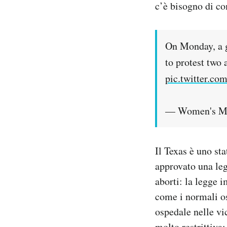
c’è bisogno di co
On Monday, a 
to protest two 
pic.twitter.c
— Women's M
Il Texas è uno st
approvato una leg
aborti: la legge 
come i normali os
ospedale nelle vi
molto restrittiva