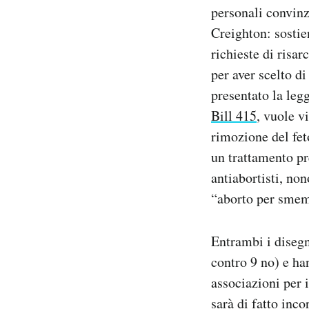
personali convinz
Creighton: sostie
richieste di risa
per aver scelto di
presentato la leg
Bill 415
, vuole v
rimozione del fe
un trattamento pr
antiabortisti, no
“aborto per sme
Entrambi i disegn
contro 9 no) e ha
associazioni per 
sarà di fatto inc