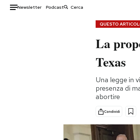
Newsletter
Podcast
Auto
QUESTO ARTICOLO
La propo
HOME
Italia
Moda
Texas
Mondo
Libri
Politica
Consumismi
Una legge in vi
Tecnologia
Storie/Idee
presenza di ma
Internet
Ok Boomer!
abortire
Scienza
Media
Cultura
Europa
Condividi
Economia
Altrecose
Sport
Mondiali calcio 2026