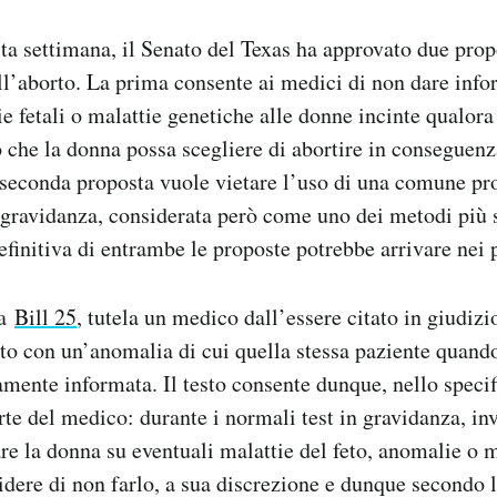
sta settimana, il Senato del Texas ha approvato due prop
 all’aborto. La prima consente ai medici di non dare inf
e fetali o malattie genetiche alle donne incinte qualora 
 che la donna possa scegliere di abortire in conseguenz
 seconda proposta vuole vietare l’uso di una comune pr
i gravidanza, considerata però come uno dei metodi più s
finitiva di entrambe le proposte potrebbe arrivare nei 
la
Bill 25
, tutela un medico dall’essere citato in giudiz
 nato con un’anomalia di cui quella stessa paziente quand
amente informata. Il testo consente dunque, nello specif
te del medico: durante i normali test in gravidanza, inv
re la donna su eventuali malattie del feto, anomalie o 
dere di non farlo, a sua discrezione e dunque secondo l