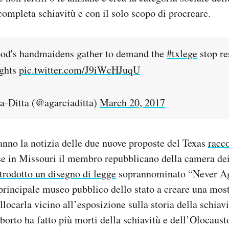
i completa schiavitù e con il solo scopo di procreare.
od's handmaidens gather to demand the
#txlege
stop re
ights
pic.twitter.com/J9iWcHJuqU
a-Ditta (@agarciaditta)
March 20, 2017
danno la notizia delle due nuove proposte del Texas
racc
se in Missouri il membro repubblicano della camera de
trodotto un disegno di legge
soprannominato “Never Ag
principale museo pubblico dello stato a creare una mostr
ollocarla vicino all’esposizione sulla storia della schia
aborto ha fatto più morti della schiavitù e dell’Olocaust