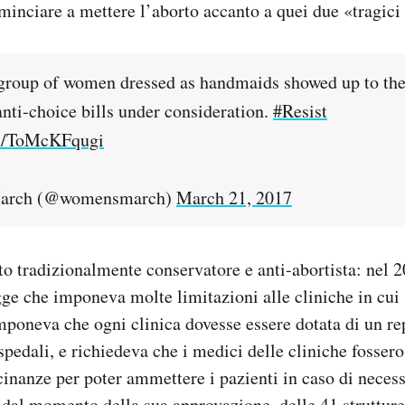
minciare a mettere l’aborto accanto a quei due «tragici 
group of women dressed as handmaids showed up to the
anti-choice bills under consideration.
#Resist
om/ToMcKFqugi
arch (@womensmarch)
March 21, 2017
ato tradizionalmente conservatore e anti-abortista: nel 
ge che imponeva molte limitazioni alle cliniche in cui 
imponeva che ogni clinica dovesse essere dotata di un re
pedali, e richiedeva che i medici delle cliniche fossero
cinanze per poter ammettere i pazienti in caso di necess
: dal momento della sua approvazione, delle 41 struttur