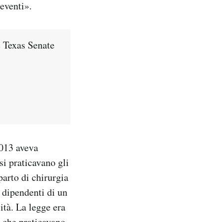
eventi».
 Texas Senate
2013 aveva
si praticavano gli
parto di chirurgia
 dipendenti di un
ità. La legge era
e che praticavano