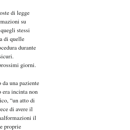
oste di legge
ormazioni su
quegli stessi
a di quelle
ocedura durante
icuri.
prossimi giorni.
io da una paziente
o era incinta non
ico, “un atto di
ece di avere il
malformazioni il
e proprie