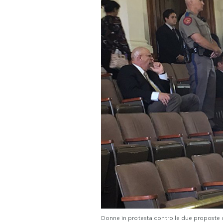
PODCAST
NEWSLETTER
I MIEI PREFERITI
SHOP
CALENDARIO
AREA PERSONALE
Area Personale
Newsletter
Donne in protesta contro le due proposte di