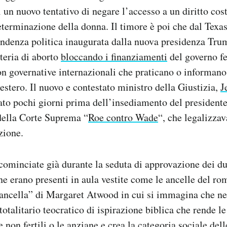
di un nuovo tentativo di negare l’accesso a un diritto cos
eterminazione della donna. Il timore è poi che dal Texas
endenza politica inaugurata dalla nuova presidenza Tru
teria di aborto
bloccando i finanziamenti
del governo fe
n governative internazionali che praticano o informano
’estero. Il nuovo e contestato ministro della Giustizia,
J
ato pochi giorni prima dell’insediamento del president
della Corte Suprema “
Roe contro Wade
“, che legalizzav
zione.
cominciate già durante la seduta di approvazione dei du
e erano presenti in aula vestite come le ancelle del r
’ancella” di Margaret Atwood in cui si immagina che neg
totalitario teocratico di ispirazione biblica che rende l
e non fertili o le anziane e crea la categoria sociale del