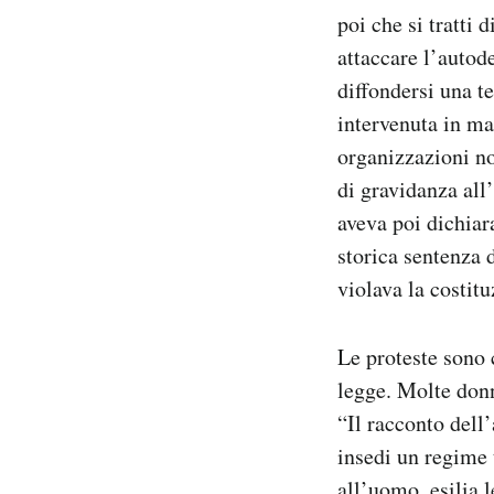
poi che si tratti 
attaccare l’autod
diffondersi una t
intervenuta in ma
organizzazioni no
di gravidanza all
aveva poi dichiar
storica sentenza 
violava la costitu
Le proteste sono 
legge. Molte donn
“Il racconto dell
insedi un regime 
all’uomo, esilia l