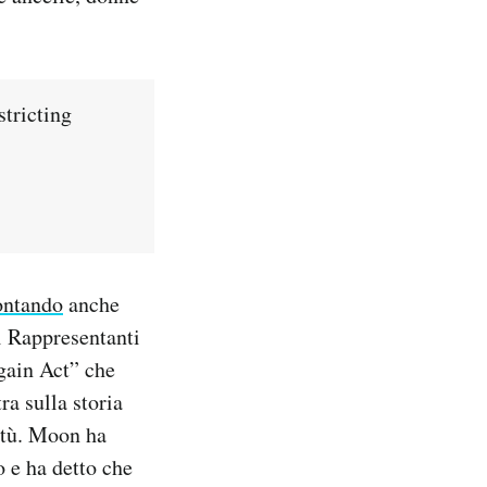
stricting
ontando
anche
i Rappresentanti
ain Act” che
a sulla storia
vitù. Moon ha
o e ha detto che