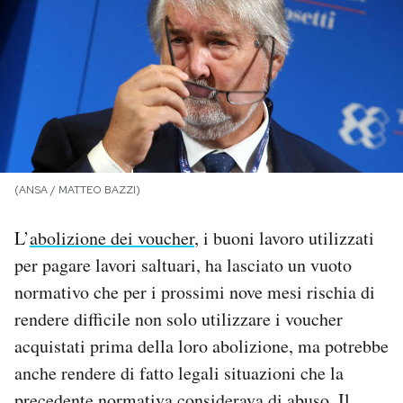
PODCAST
NEWSLETTER
I MIEI PREFERITI
(ANSA / MATTEO BAZZI)
SHOP
L’
abolizione dei voucher
, i buoni lavoro utilizzati
per pagare lavori saltuari, ha lasciato un vuoto
CALENDARIO
normativo che per i prossimi nove mesi rischia di
rendere difficile non solo utilizzare i voucher
AREA PERSONALE
acquistati prima della loro abolizione, ma potrebbe
anche rendere di fatto legali situazioni che la
Area Personale
Newsletter
precedente normativa considerava di abuso. Il