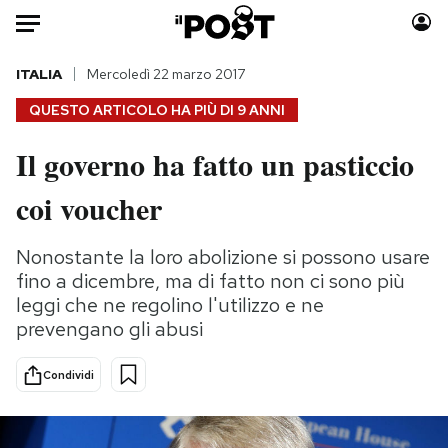
Auto
ITALIA
Mercoledì 22 marzo 2017
QUESTO ARTICOLO HA PIÙ DI
9 ANNI
HOME
Il governo ha fatto un pasticcio
Italia
Moda
coi voucher
Mondo
Libri
Politica
Consumismi
Nonostante la loro abolizione si possono usare
Tecnologia
Storie/Idee
fino a dicembre, ma di fatto non ci sono più
Internet
Ok Boomer!
leggi che ne regolino l'utilizzo e ne
Scienza
Media
prevengano gli abusi
Cultura
Europa
Economia
Altrecose
Condividi
Sport
Mondiali calcio 2026