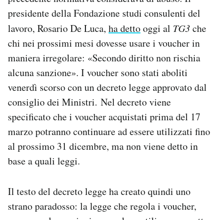
Notifiche mobile
presidente della Fondazione studi consulenti del
Regala il Post
lavoro, Rosario De Luca,
ha detto
oggi al
TG3
che
Hai bisogno di aiuto?
chi nei prossimi mesi dovesse usare i voucher in
Esci
maniera irregolare: «Secondo diritto non rischia
alcuna sanzione». I voucher sono stati aboliti
venerdì scorso con un decreto legge approvato dal
consiglio dei Ministri. Nel decreto viene
specificato che i voucher acquistati prima del 17
marzo potranno continuare ad essere utilizzati fino
al prossimo 31 dicembre, ma non viene detto in
base a quali leggi.
Il testo del decreto legge ha creato quindi uno
strano paradosso: la legge che regola i voucher,