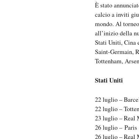
È stato annunciat
Notifiche mobile
Regala il Post
calcio a inviti gi
Hai bisogno di aiuto?
mondo. Al torneo
Esci
all’inizio della n
Stati Uniti, Cina
Saint-Germain, R
Tottenham, Arsen
Stati Uniti
22 luglio – Barce
22 luglio – Tott
23 luglio – Real
26 luglio – Pari
26 luglio – Real