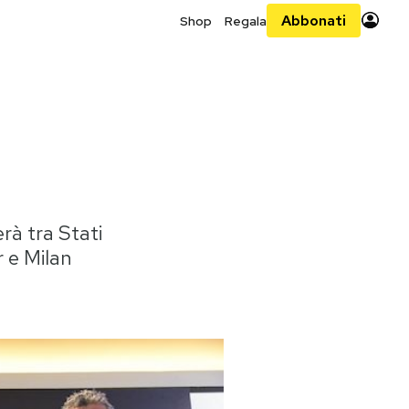
Abbonati
Shop
Regala
erà tra Stati
r e Milan