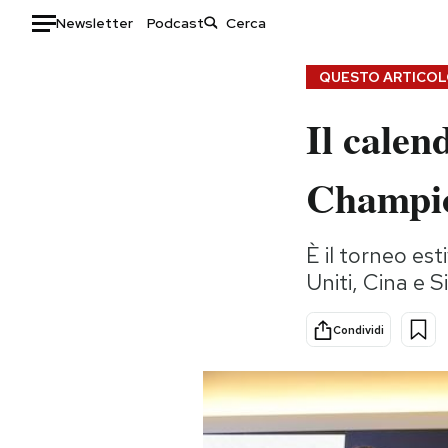
Newsletter
Podcast
Auto
QUESTO ARTICOLO
Il calen
HOME
Italia
Moda
Champi
Mondo
Libri
Politica
Consumismi
È il torneo est
Tecnologia
Storie/Idee
Uniti, Cina e 
Internet
Ok Boomer!
Scienza
Media
Condividi
Cultura
Europa
Economia
Altrecose
Sport
Mondiali calcio 2026