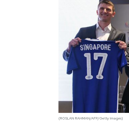
PODCAST
NEWSLETTER
I MIEI PREFERITI
SHOP
CALENDARIO
AREA PERSONALE
Area Personale
(ROSLAN RAHMAN/AFP/Getty Images)
Newsletter