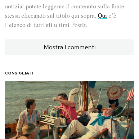
notizia: potete leggerne il contenuto sulla fonte
PODCAST
stessa cliccando sul titolo qui sopra.
Qui
c’è
l’elenco di tutti gli ultimi PostIt.
NEWSLETTER
Mostra i commenti
I MIEI PREFERITI
CONSIGLIATI
SHOP
CALENDARIO
AREA PERSONALE
Area Personale
Newsletter