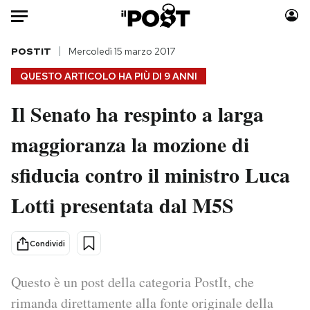
Auto
POSTIT
Mercoledì 15 marzo 2017
QUESTO ARTICOLO HA PIÙ DI
9 ANNI
HOME
Il Senato ha respinto a larga
Italia
Moda
maggioranza la mozione di
Mondo
Libri
Politica
Consumismi
sfiducia contro il ministro Luca
Tecnologia
Storie/Idee
Internet
Ok Boomer!
Lotti presentata dal M5S
Scienza
Media
Cultura
Europa
Condividi
Economia
Altrecose
Sport
Mondiali calcio 2026
Questo è un post della categoria PostIt, che
rimanda direttamente alla fonte originale della